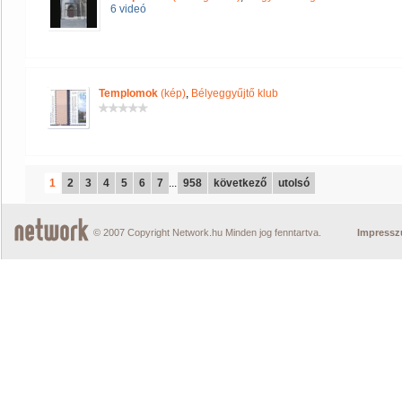
6 videó
Templomok
(kép)
,
Bélyeggyűjtő klub
1
2
3
4
5
6
7
...
958
következő
utolsó
© 2007 Copyright Network.hu Minden jog fenntartva.
Impress