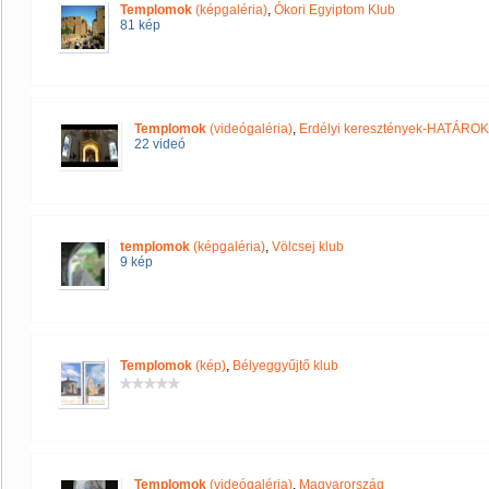
Templomok
(képgaléria)
,
Ókori Egyiptom Klub
81 kép
Templomok
(videógaléria)
,
Erdélyi keresztények-HATÁRO
22 videó
templomok
(képgaléria)
,
Völcsej klub
9 kép
Templomok
(kép)
,
Bélyeggyűjtő klub
Templomok
(videógaléria)
,
Magyarország