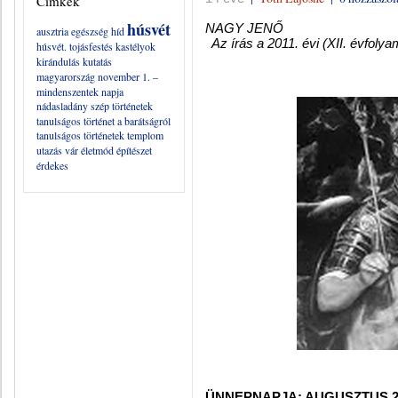
Címkék
húsvét
NAGY JENŐ
ausztria
egészség
híd
Az írás a 2011. évi (XII. évfoly
húsvét. tojásfestés
kastélyok
kirándulás
kutatás
magyarország
november 1. –
mindenszentek napja
nádasladány
szép történetek
tanulságos történet a barátságról
tanulságos történetek
templom
utazás
vár
életmód
építészet
érdekes
ÜNNEPNAPJA: AUGUSZTUS 2