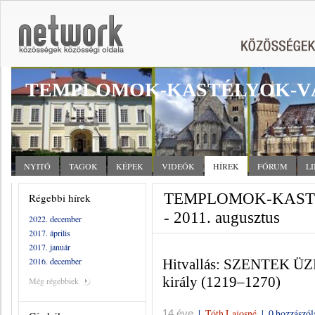
TEMPLOMOK-KASTÉLYOK-V
NYITÓ
TAGOK
KÉPEK
VIDEÓK
HÍREK
FÓRUM
L
TEMPLOMOK-KASTÉ
Régebbi hírek
- 2011. augusztus
2022. december
2017. április
2017. január
2016. december
Hitvallás: SZENTEK ÜZE
király (1219–1270)
Még régebbiek
|
Tóth Lajosné
|
0 hozzászól
14 éve