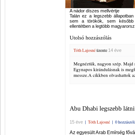
A nádor díszes mellvértje
Talán ez a legszebb állapotba
sem a törökök, sem később 
ellentétben a legtöbb magyarorsz
Utolsó hozzászólás
Tóth Lajosné
üzente
14 éve
Megnéztük, nagyon szép. Majd m
Egynapos kirándulásnak is megfe
messze.A cikkben olvashattok az 
Abu Dhabi legszebb látni
|
Tóth Lajosné
|
0 hozzászól
15 éve
Az egyesült Arab Emírség fővá