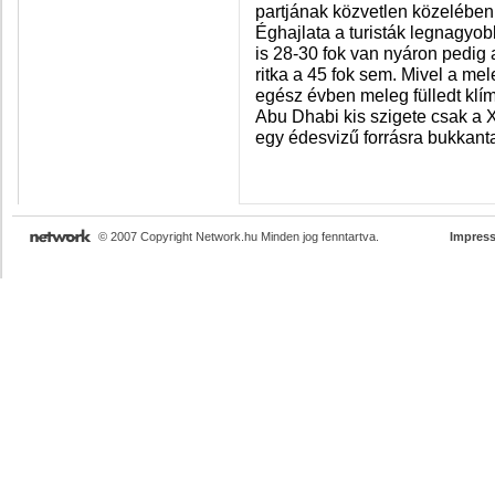
partjának közvetlen közelében
Éghajlata a turisták legnagyo
is 28-30 fok van nyáron pedi
ritka a 45 fok sem. Mivel a mele
egész évben meleg fülledt klím
Abu Dhabi kis szigete csak a X
egy édesvizű forrásra bukkanta
© 2007 Copyright Network.hu Minden jog fenntartva.
Impres