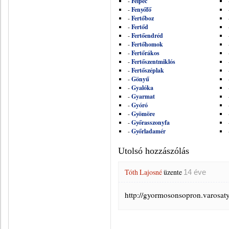
-
Felpéc
-
Fenyőfő
-
Fertőboz
-
Fertőd
-
Fertőendréd
-
Fertőhomok
-
Fertőrákos
-
Fertőszentmiklós
-
Fertőszéplak
-
Gönyű
-
Gyalóka
-
Gyarmat
-
Gyóró
-
Gyömöre
-
Győrasszonyfa
-
Győrladamér
Utolsó hozzászólás
Tóth Lajosné
üzente
14 éve
http://gyormosonsopron.varosat