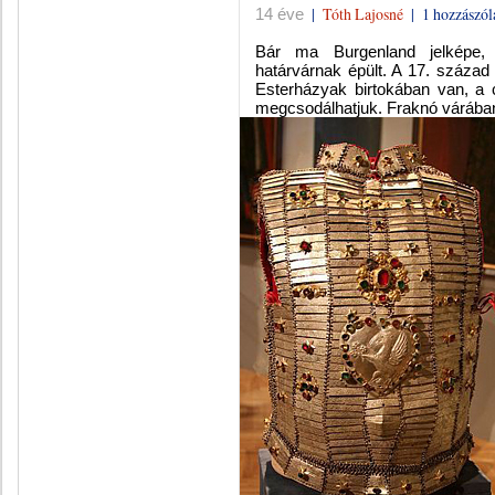
|
Tóth Lajosné
|
1 hozzászól
14 éve
Bár ma Burgenland jelképe, 
határvárnak épült. A 17. század
Esterházyak birtokában van, a 
megcsodálhatjuk. Fraknó várában 