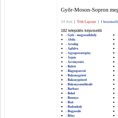
Győr-Moson-Sopron megy
|
Tóth Lajosné
|
1 hozzászól
14 éve
182 település képviselői
-
Győr - megyeszékhely
-
Abda
-
Acsalag
-
Ágfalva
-
Agyagosszergény
-
Árpás
-
Ásványráró
-
Babót
-
Bágyogszovát
-
Bakonygyirót
-
Bakonypéterd
-
Bakonyszentlászló
-
Barbacs
-
Beled
-
Bezenye
-
Bezi
-
Bodonhely
-
Bogyoszló
-
Bőny