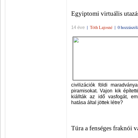
Egyiptomi virtuális utazá
|
Tóth Lajosné
|
0 hozzászól
14 éve
civilizációk földi maradványa
piramisokat. Vajon kik építe
kiállták az idő vasfogát, em
hatása által jöttek létre?
Túra a fenséges fraknói v