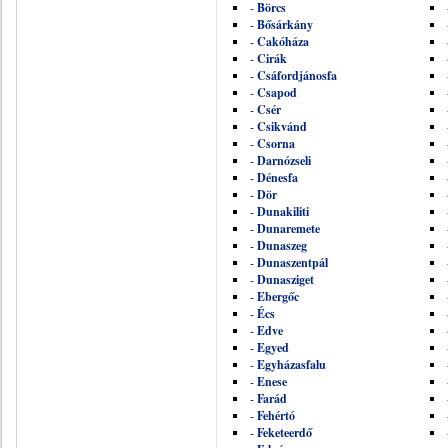
-
Börcs
-
Bősárkány
-
Cakóháza
-
Cirák
-
Csáfordjánosfa
-
Csapod
-
Csér
-
Csikvánd
-
Csorna
-
Darnózseli
-
Dénesfa
-
Dör
-
Dunakiliti
-
Dunaremete
-
Dunaszeg
-
Dunaszentpál
-
Dunasziget
-
Ebergőc
-
Écs
-
Edve
-
Egyed
-
Egyházasfalu
-
Enese
-
Farád
-
Fehértó
-
Feketeerdő