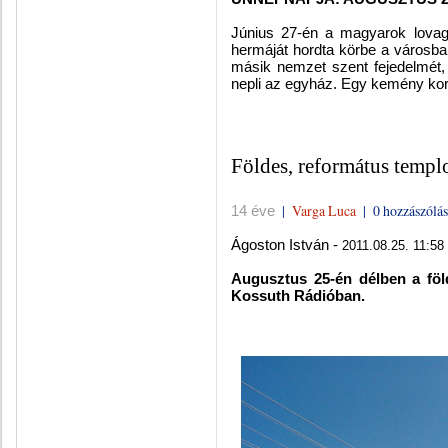
Jú­ni­us 27-én a ma­gya­rok lo­vag­k
her­má­ját hord­ta kör­be a vá­ros­b
má­sik nem­zet szent fe­je­del­mét, 
nep­li az egy­ház. Egy ke­mény kor k
Földes, református temp
|
Varga Luca
|
0 hozzászólás
14 éve
Ágoston István -
2011.08.25. 11:58
Augusztus 25-én délben a föl
Kossuth Rádióban.