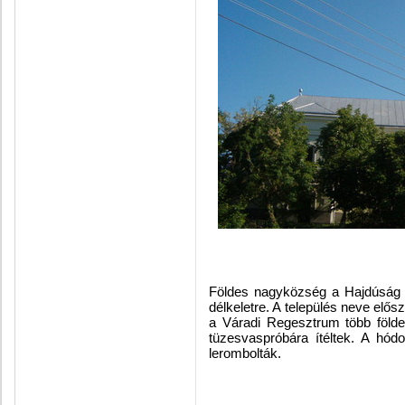
Földes nagyközség a Hajdúság d
délkeletre. A település neve elő
a Váradi Regesztrum több földes
tüzesvaspróbára ítéltek. A hódo
lerombolták.