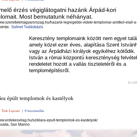
melő érzés végiglátogatni hazánk Árpád-kori
lomait. Most bemutatunk néhányat.
www.szeretlekmagyarorszag.hu/hazank-legregebbi-videki-templomai-amitkol-elall-a
orrás:
Sulinet Tudásbázis
Keresztény templomaink között nem egyet talá
amely közel ezer éves, alapítása Szent István
vagy az Árpádházi királyok egyikéhez kötődik. 
István a római központú kereszténység felvéte
rendeletet hozott a vallás tiszteletéről és a
templomépítésről.
Továb
ára épült templomok és kastélyok
|
Tóth Lajosné
|
0 hozzászólás
www.erdekesvilag.hu/sziklara-epult-templomok-es-kastelyok/
Guaita, San Marino