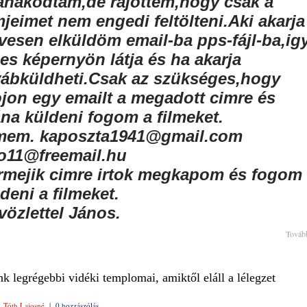
anakodtam,de rájöttem,hogy csak a
mjeimet nem engedi feltölteni.Aki akarja
ivesen elküldöm email-ba pps-fájl-ba,ig
jes képernyön látja és ha akarja
vábküldheti.Csak az szükséges,hogy
ojon egy emailt a megadott cimre és
ána küldeni fogom a filmeket.
mem. kaposzta1941@gmail.com
o11@freemail.hu
rmejik cimre irtok megkapom és fogom
deni a filmeket.
vözlettel János.
Továb
k legrégebbi vidéki templomai, amiktől eláll a lélegzet
|
Tóth Lajosné
|
0 hozzászólás