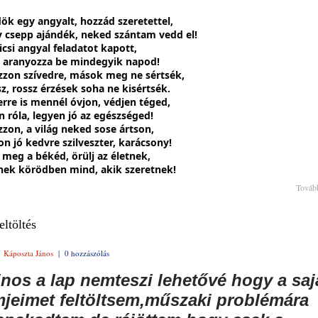
dök egy angyalt, hozzád szeretettel,
y csepp ajándék, neked szántam vedd el!
icsi angyal feladatot kapott,
 aranyozza be mindegyik napod!
zzon szívedre, mások meg ne sértsék,
z, rossz érzések soha ne kisértsék.
rre is mennél óvjon, védjen téged,
n róla, legyen jó az egészséged!
zzon, a világ neked sose ártson,
on jó kedvre szilveszter, karácsony!
d meg a békéd, örülj az életnek,
nek körödben mind, akik szeretnek!
Továb
eltöltés
|
Káposzta János
|
0 hozzászólás
jnos a lap nemteszi lehetővé hogy a saj
lmjeimet feltöltsem,műszaki problémára