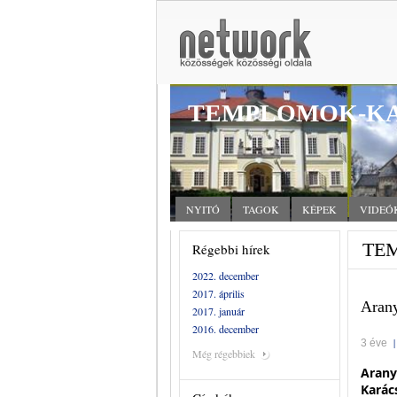
TEMPLOMOK-KA
NYITÓ
TAGOK
KÉPEK
VIDEÓ
TE
Régebbi hírek
2022. december
2017. április
Arany
2017. január
2016. december
3 éve
Még régebbiek
Arany
Karác