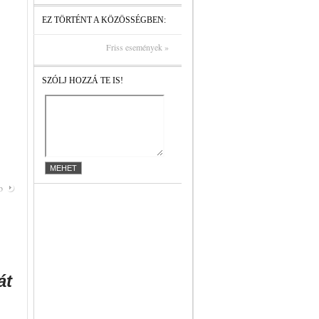
EZ TÖRTÉNT A KÖZÖSSÉGBEN:
Friss események »
SZÓLJ HOZZÁ TE IS!
b
át