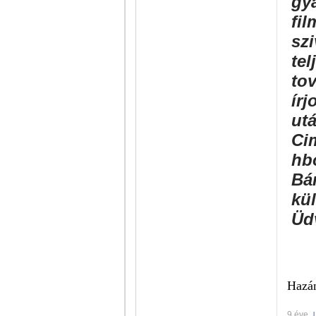
gy
fil
sz
tel
to
írj
ut
Ci
hb
Bá
kül
Üd
Hazán
9 éve