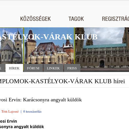
STÉLYOK-VÁRAK KLUB
K
HÍREK
FÓRUM
LINKEK
FRISS
MPLOMOK-KASTÉLYOK-VÁRAK KLUB hírei
osi Ervin: Karácsonyra angyalt küldök
|
Tóth Lajosné
|
0 hozzászólás
osi Ervin
sonyra angyalt küldök