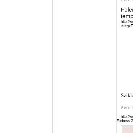
Fele
temp
http://
F
lelegz
Szikl
9 éve
http://
Fortress 