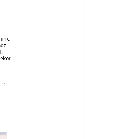
-
lunk,
hoz
I.
lekor
b