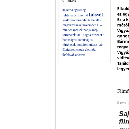
Címkék
Elkül
ausztria
egészség
húsvét
ez eg
fehérvárcsurgó
híd
Ez a k
kastélyok
kirándulás
kutatás
mától
magyarország
november 1. –
mindenszentek napja
szép
Vigyá
történetek
tanulságos történet a
gonos
barátságról
tanulságos
Bárme
történetek
templom
utazás
vár
tegye
Építészeti csoda
életmód
Vigyá
építészet
érdekes
vidíts
Talál
legye
Filmf
9 éve
Sa
fi