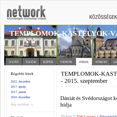
TEMPLOMOK-KASTÉLYOK-V
NYITÓ
TAGOK
KÉPEK
VIDEÓK
HÍREK
FÓRUM
L
TEMPLOMOK-KASTÉ
Régebbi hírek
- 2015. szeptember
2022. december
2017. április
2017. január
2016. december
Dániát és Svédországot kö
hídja
Még régebbiek
|
Tóth Lajosné
|
0 hozzászól
10 éve