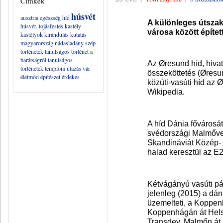
Címkék
húsvét
ausztria
egészség
híd
A különleges útsza
húsvét. tojásfestés
kastély
városa között építet
kastélyok
kirándulás
kutatás
magyarország
nádasladány
szép
történetek
tanulságos történet a
barátságról
tanulságos
Az Øresund híd, hiva
történetek
templom
utazás
vár
összeköttetés (Øresu
életmód
építészet
érdekes
közúti-vasúti híd az Ø
Wikipedia.
A híd Dánia fővárosá
svédországi Malmőve
Skandináviát Közép- 
halad keresztül az E2
Kétvágányú vasúti pál
jelenleg (2015) a dá
üzemelteti, a Koppen
Koppenhágán át Helsi
Transdev, Malmőn át 