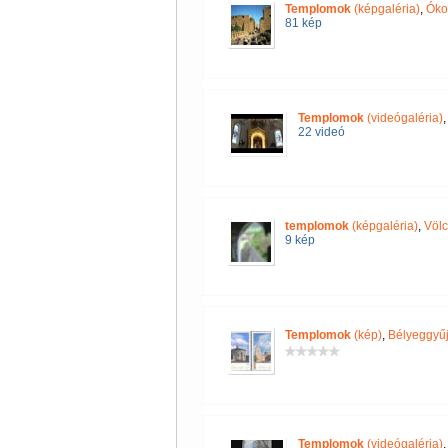
Templomok
(képgaléria)
,
Óko
81 kép
Templomok
(videógaléria)
22 videó
templomok
(képgaléria)
,
Völc
9 kép
Templomok
(kép)
,
Bélyeggyűj
Templomok
(videógaléria)