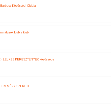
,
Barbacs Közösségi Oldala
ormátusok klubja klub
)
,
LELKES KERESZTÉNYEK közössége
IT REMÉNY SZERETET