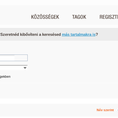
 Szeretnéd kibővíteni a keresésed
más tartalmakra is
?
égekben
Név szerint