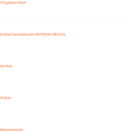
ri Egyiptom Klub
,
Erdélyi keresztények-HATÁROK NÉLKÜL
sej klub
tő klub
,
Magyarország