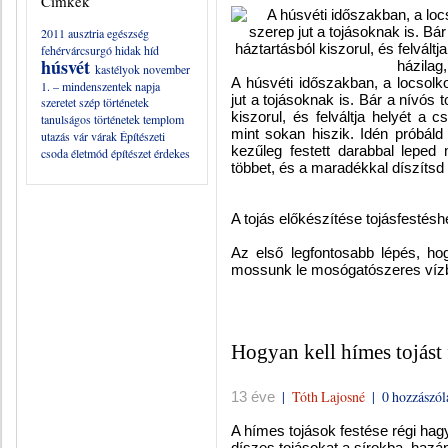
Címkék
2011
ausztria
egészség
fehérvárcsurgó
hidak
híd
húsvét
kastélyok
november
A húsvéti időszakban, a locsol
1. – mindenszentek napja
jut a tojásoknak is. Bár a nívós
szeretet
szép történetek
kiszorul, és felváltja helyét a
tanulságos történetek
templom
mint sokan hiszik. Idén próbáld k
utazás
vár
várak
Építészeti
kezűleg festett darabbal leped 
csoda
életmód
építészet
érdekes
többet, és a maradékkal díszítsd
A tojás előkészítése tojásfestésh
Az első legfontosabb lépés, ho
mossunk le mosógatószeres víz
Hogyan kell hímes tojást 
|
Tóth Lajosné
|
0 hozzászól
13 éve
A hímes tojások festése régi hag
díszes tojásokat a sírokba, hazán