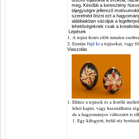
meg. Később a keresztény húsvét
tájegységre jellemző motívumokka
szeretnéd őrizni ezt a hagyomán
alábbiakban vázoljuk a legelter
lehetőségeknek csak a kreativitá
Lépések
A tojást festés előtt minden esetbe
Ezután
fújd ki
a tojásokat, vagy f
Viaszolás
Ehhez a tojások és a festőlé mellet
lehet kapni, vagy használhatsz régi,
de a hagyományos változatot is elk
Egy kifogyott, belül réz borítású