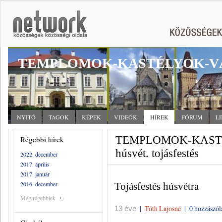
TEMPLOMOK-KASTÉLYOK-V
NYITÓ
TAGOK
KÉPEK
VIDEÓK
HÍREK
FÓRUM
L
TEMPLOMOK-KASTÉ
Régebbi hírek
húsvét. tojásfestés
2022. december
2017. április
2017. január
2016. december
Tojásfestés húsvétra
Még régebbiek
|
Tóth Lajosné
|
0 hozzászól
13 éve