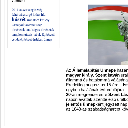
Címkék
2011
ausztria
egészség
fehérvárcsurgó
hidak
híd
húsvét
irodalom
kastély
kastélyok
szeretet
szép
történetek
tanulságos történetek
templom
utazás
várak
Építészeti
csoda
építészet
érdekes
ünnep
Az
Államalapítás Ünnepe
hazán
magyar király
,
Szent István
ura
állammá és hatalommá válásána
Eredetileg augusztus 15-ére –
Is
egyben halálának évfordulójára –
20
-án megrendezésre
Szent Lás
napon avatták szentté első ural
jelentős ünnep
ként jegyzett na
az 1848-as szabadságharcot köv