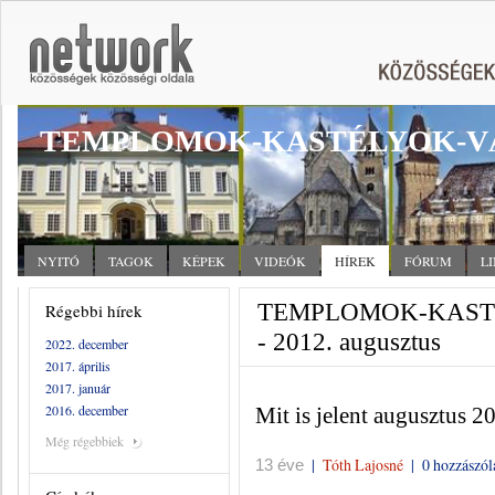
TEMPLOMOK-KASTÉLYOK-V
NYITÓ
TAGOK
KÉPEK
VIDEÓK
HÍREK
FÓRUM
L
TEMPLOMOK-KASTÉ
Régebbi hírek
- 2012. augusztus
2022. december
2017. április
2017. január
2016. december
Mit is jelent augusztus 2
Még régebbiek
|
Tóth Lajosné
|
0 hozzászól
13 éve