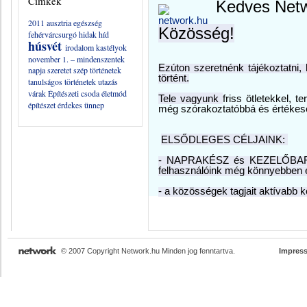
Címkék
Kedves Net
2011
ausztria
egészség
Közösség!
fehérvárcsurgó
hidak
híd
húsvét
irodalom
kastélyok
november 1. – mindenszentek
Ezúton szeretnénk tájékoztatni,
napja
szeretet
szép történetek
történt.
tanulságos történetek
utazás
várak
Építészeti csoda
életmód
Tele vagyunk
friss ötletekkel, 
építészet
érdekes
ünnep
még szórakoztatóbbá és értéke
ELSŐDLEGES CÉLJAINK:
- NAPRAKÉSZ és KEZELŐBARÁT f
felhasználóink még
könnyebben 
- a közösségek tagjait aktívab
© 2007 Copyright Network.hu Minden jog fenntartva.
Impres