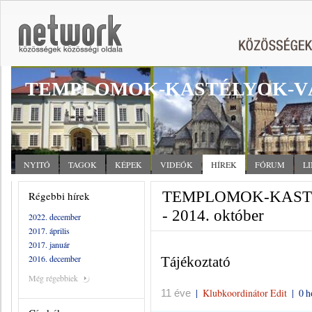
TEMPLOMOK-KASTÉLYOK-V
NYITÓ
TAGOK
KÉPEK
VIDEÓK
HÍREK
FÓRUM
L
TEMPLOMOK-KASTÉ
Régebbi hírek
- 2014. október
2022. december
2017. április
2017. január
2016. december
Tájékoztató
Még régebbiek
|
Klubkoordinátor Edit
|
0 h
11 éve