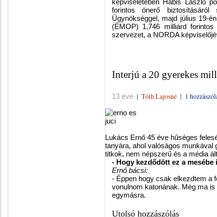
képviseletében Habis László pol
forintos önerő biztosításáró
Ügynökséggel, majd július 19-é
(ÉMOP) 1,746 milliárd forinto
szervezet, a NORDA képviselőjé
Interjú a 20 gyerekes mil
|
Tóth Lajosné
|
1 hozzászól
13 éve
Lukács Ernő 45 éve hűséges feleség
tanyára, ahol valóságos munkával 
titkok, nem népszerű és a média ál
- Hogy kezdődött ez a mesébe i
Ernő bácsi:
- Éppen hogy csak elkezdtem a f
vonulnom katonának. Még ma is 
egymásra.
Utolsó hozzászólás