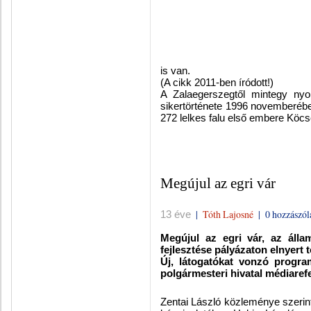
is van.
(A cikk 2011-ben íródott!)
A Zalaegerszegtől mintegy nyol
sikertörténete 1996 novemberében
272 lelkes falu első embere Köcse
Megújul az egri vár
|
Tóth Lajosné
|
0 hozzászól
13 éve
Megújul az egri vár, az álla
fejlesztése pályázaton elnyert t
Új, látogatókat vonzó program
polgármesteri hivatal médiaref
Zentai László közleménye szerin