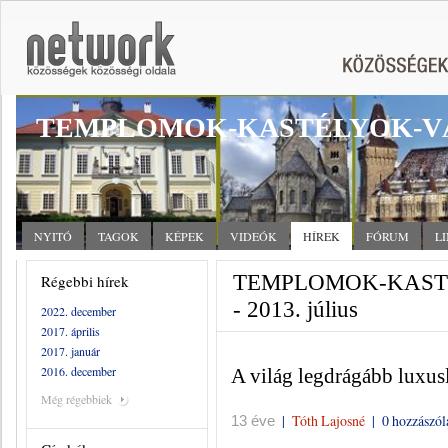
TEMPLOMOK-KASTÉLYOK-V
NYITÓ
TAGOK
KÉPEK
VIDEÓK
HÍREK
FÓRUM
L
TEMPLOMOK-KASTÉ
Régebbi hírek
- 2013. július
2022. december
2017. április
2017. január
2016. december
A világ legdrágább luxus
Még régebbiek
|
Tóth Lajosné
|
0 hozzászól
13 éve