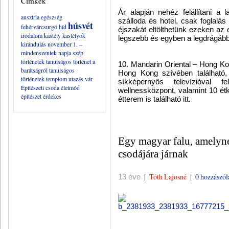
Címkék
Ár alapján nehéz felállítani a l
ausztria
egészség
szálloda és hotel, csak foglalá
húsvét
fehérvárcsurgó
híd
éjszakát eltölthetünk ezeken az 
irodalom
kastély
kastélyok
legszebb és egyben a legdrágább
kirándulás
november 1. –
mindenszentek napja
szép
történetek
tanulságos történet a
10. Mandarin Oriental – Hong Ko
barátságról
tanulságos
Hong Kong szívében található, 
történetek
templom
utazás
vár
síkképernyős televízióval f
Építészeti csoda
életmód
wellnessközpont, valamint 10 étk
építészet
érdekes
étterem is található itt.
Egy magyar falu, amelyne
csodájára járnak
|
Tóth Lajosné
|
0 hozzászól
13 éve