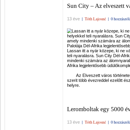
Sun City – Az elveszett v
|
Tóth Lajosné
|
0 hozzászól
13 éve
Lassan itt a nyár közepe, ki ne 
teli nyaralásra. Sun City Dél-Afr
mindenki számára az álomnyaralás
Afrika legjelentősebb üdülőkomp
Az Elveszett város története é
szerit több évezreddel ezelőtt és
helyre.
Leromboltak egy 5000 év
|
Tóth Lajosné
|
0 hozzászól
13 éve