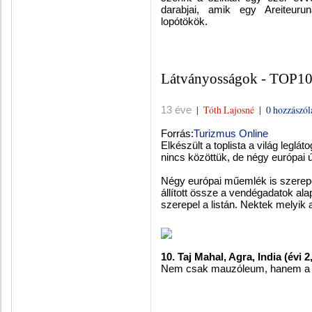
darabjai, amik egy Areiteurun
lopótökök.
Látványosságok - TOP1
|
Tóth Lajosné
|
0 hozzászól
13 éve
Forrás:
Turizmus Online
Elkészült a toplista a világ leglá
nincs közöttük, de négy európai út
Négy európai műemlék is szerepe
állított össze a vendégadatok al
szerepel a listán. Nektek melyik
10. Taj Mahal, Agra, India (évi 2
Nem csak mauzóleum, hanem a sz