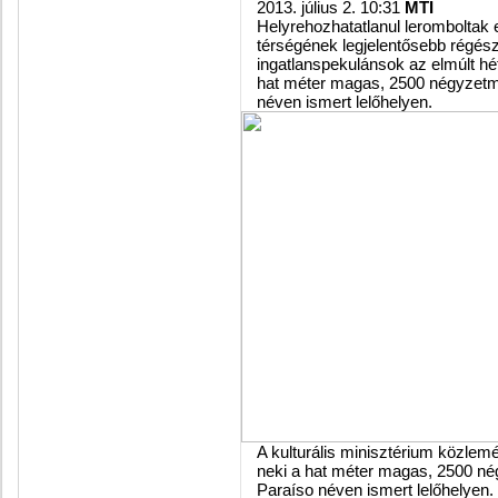
2013. július 2. 10:31
MTI
Helyrehozhatatlanul leromboltak 
térségének legjelentősebb régészet
ingatlanspekulánsok az elmúlt hét
hat méter magas, 2500 négyzetmé
néven ismert lelőhelyen.
A kulturális minisztérium közlemé
neki a hat méter magas, 2500 né
Paraíso néven ismert lelőhelyen.