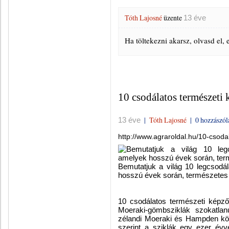
Tóth Lajosné
üzente
13 éve
Ha töltekezni akarsz, olvasd el, 
10 csodálatos természet
|
Tóth Lajosné
|
0 hozzászól
13 éve
http://www.agraroldal.hu/10-csod
Bemutatjuk a világ 10 legcsodá
hosszú évek során, természetes
10 csodálatos természeti képz
Moeraki-gömbsziklák szokatlanu
zélandi Moeraki és Hampden köz
szerint a sziklák egy ezer évv