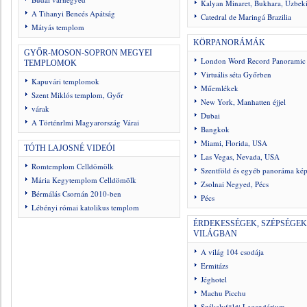
Kalyan Minaret, Bukhara, Üzbeki
A Tihanyi Bencés Apátság
Catedral de Maringá Brazilia
Mátyás templom
KÖRPANORÁMÁK
GYŐR-MOSON-SOPRON MEGYEI
London Word Record Panoramic
TEMPLOMOK
Virtuális séta Győrben
Kapuvári templomok
Műemlékek
Szent Miklós templom, Győr
New York, Manhatten éjjel
várak
Dubai
A Történrlmi Magyarország Várai
Bangkok
Miami, Florida, USA
TÓTH LAJOSNÉ VIDEÓI
Las Vegas, Nevada, USA
Romtemplom Celldömölk
Szentföld és egyéb panoráma ké
Mária Kegytemplom Celldömölk
Zsolnai Negyed, Pécs
Bérmálás Csornán 2010-ben
Pécs
Lébényi római katolikus templom
ÉRDEKESSÉGEK, SZÉPSÉGEK
VILÁGBAN
A világ 104 csodája
Ermitázs
Jéghotel
Machu Picchu
Székelyföldi Legendárium