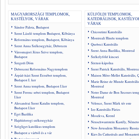
MAGYARORSZÁGI TEMPLOMOK,
KÜLFÖLDI TEMPLOMOK,
KASTÉLYOK, VÁRAK
KATEDRÁLISOK, KASTÉLYO
VÁRAK
Sándor Palota, Budapest
Chicoutimi Katedrális
Szent László templom Budapest, Kőbánya
Montreali Hindu templom
Református templom, Budapest, Kőbánya
Quebeci Katedrális
Szent Anna Székesegyház, Debrecen
Szent Anna Bazilika, Montreal
Városmajori Jézus Szive templom,
Budapest
Székelyföld kincsei
Szegedi Dóm
Sixtusi-kápolna
Debreceni Református Nagytemplom
Szent Patrick Katedrális, Montrea
Árpád-házi Szent Erzsébet templom,
Maison Mére-Mellet Katedrális, 
Budapest I. ker
Marie Reine de Munde Katedrális
Szent Anna templom, Budapest I.ker
Montreal
Szent Ferenc sebei templom, Budapest
Notre Dame de Bon Secours tem
I.ker
Montreal
Alexandrai Szent Katalin templom,
Velence, Szent Márk tér este
Budapest I.ker
Ize-Katedrális Párizs
Egri Bazilika
Moszkva, Kreml
Hajdúdorogi székesegyház
Neuschwantstein Kastély, Németo
Szögliget katolikus templom
New-Jerusalem Monastery Russia
Budapest a várból és a vár
Kiev.Its Cathedrals and Monasteri
Budai várnegyed