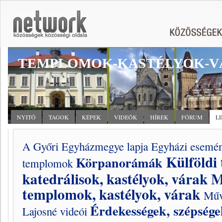
TEMPLOMOK-KASTÉLYOK-V
NYITÓ
TAGOK
KÉPEK
VIDEÓK
HÍREK
FÓRUM
L
A Győri Egyházmegye lapja
Egyházi esemé
Külföldi
Körpanorámák
templomok
katedrálisok, kastélyok, várak
M
templomok, kastélyok, várak
Műv
Érdekességek, szépsége
Lajosné videói