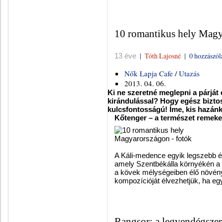
10 romantikus hely Mag
|
Tóth Lajosné
|
0 hozzászól
13 éve
Nők Lapja Cafe
/
Utazás
2013. 04. 06.
Ki ne szeretné meglepni a párjá
kirándulással? Hogy egész biztos 
kulcsfontosságú! Íme, kis hazán
Kőtenger – a természet remeke
A Káli-medence egyik legszebb é
amely Szentbékálla környékén a 
a kövek mélységeiben élő növén
kompozícióját élvezhetjük, ha egy
Rangsor: a legvendégsze