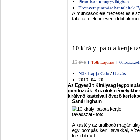
Piramisok a nagyvilágban
Elveszett piramisokat találtak
A munkások élelmezését és elszál
található településen oldották me
10 királyi palota kertje ta
|
Tóth Lajosné
|
0 hozzászól
13 éve
Nők Lapja Cafe
/
Utazás
2013. 04. 20
Az Egyesült Királyság legpompása
gondozzák. Közülük némelyikben
királynő kastélyait övező kertekbe
Sandringham
A kastély az uralkodó magántulajd
egy pompás kert, tavakkal, víz
későbbi VII.