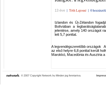
|
Tóth Lajosné
|
0 hozzászól
13 éve
Izlandon és Új-Zélandon fogadjá
Bolíviában a legbarátságtalana
jelentése, amely 140 országot ra
lett 5,7 ponttal.
A legvendégszeretőbb országok Az 
az első helyre 6,8 ponttal került h
Marokkó, Macedónia és Ausztria a 
© 2007 Copyright Network.hu Minden jog fenntartva.
Impres