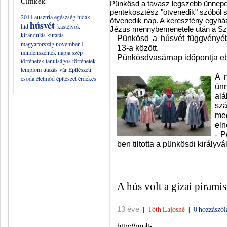
Címkék
Pünkösd a tavasz legszebb ünnepe
pentekosztész "ötvenedik" szóból 
2011
ausztria
egészség
hidak
ötvenedik nap. A keresztény egyház
húsvét
híd
kastélyok
Jézus mennybemenetele után a Szent
kirándulás
kutatás
Pünkösd a húsvét függvényé
magyarország
november 1. –
13-a között.
mindenszentek napja
szép
Pünkösdvasárnap időpontja eb
történetek
tanulságos történetek
templom
utazás
vár
Építészeti
A 
csoda
életmód
építészet
érdekes
ün
alá
szá
me
eln
- P
ben tiltotta a pünkösdi királyvá
A hús volt a gízai piram
|
Tóth Lajosné
|
0 hozzászól
13 éve
http://mult-