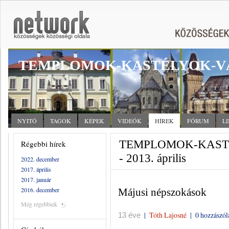
TEMPLOMOK-KASTÉLYOK-V
NYITÓ
TAGOK
KÉPEK
VIDEÓK
HÍREK
FÓRUM
L
TEMPLOMOK-KASTÉ
Régebbi hírek
- 2013. április
2022. december
2017. április
2017. január
2016. december
Májusi népszokások
Még régebbiek
|
Tóth Lajosné
|
0 hozzászól
13 éve