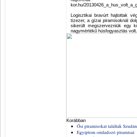
kor.hu/20130426_a_hus_volt_a_
Logisztikai bravúrt hajtottak v
tízezer, a gízai piramisoknál d
sikerült megszervezniük egy kö
nagymértékű húsfogyasztás volt.
Korábban
Ősi piramisokat találtak Szudá
Egyiptom omladozó piramisai