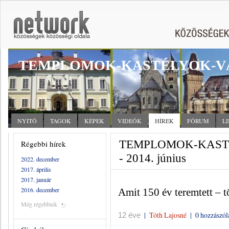
TEMPLOMOK-KASTÉLYOK-V
NYITÓ
TAGOK
KÉPEK
VIDEÓK
HÍREK
FÓRUM
L
TEMPLOMOK-KASTÉ
Régebbi hírek
- 2014. június
2022. december
2017. április
2017. január
2016. december
Amit 150 év teremtett –
Még régebbiek
|
Tóth Lajosné
|
0 hozzászól
12 éve