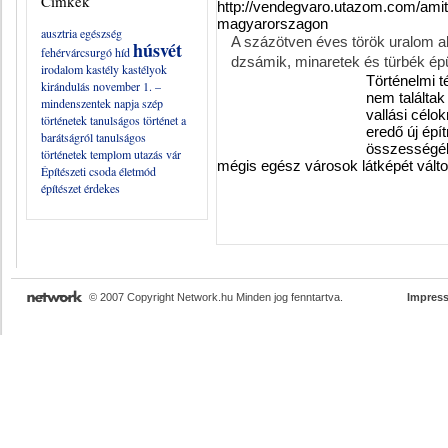
Címkék
http://vendegvaro.utazom.com/amit
magyarorszagon
ausztria
egészség
A százötven éves török uralom al
húsvét
fehérvárcsurgó
híd
dzsámik, minaretek és türbék épül
irodalom
kastély
kastélyok
Történelmi t
kirándulás
november 1. –
nem találtak
mindenszentek napja
szép
vallási célo
történetek
tanulságos történet a
eredő új épí
barátságról
tanulságos
összességéb
történetek
templom
utazás
vár
mégis egész városok látképét válto
Építészeti csoda
életmód
építészet
érdekes
© 2007 Copyright Network.hu Minden jog fenntartva.
Impres