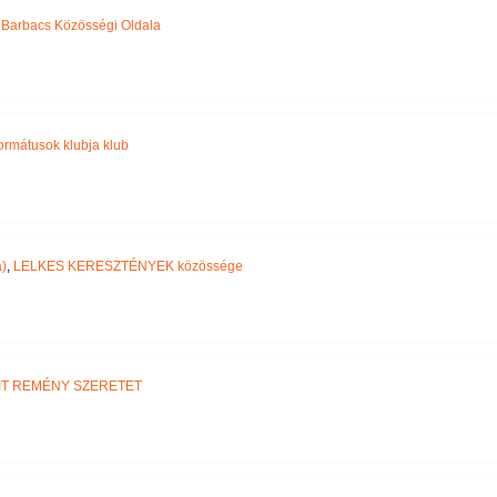
,
Barbacs Közösségi Oldala
ormátusok klubja klub
)
,
LELKES KERESZTÉNYEK közössége
IT REMÉNY SZERETET