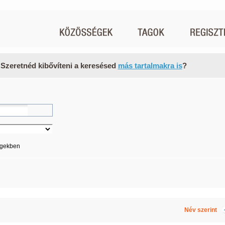
 Szeretnéd kibővíteni a keresésed
más tartalmakra is
?
égekben
Név szerint