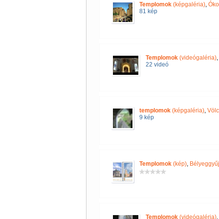
Templomok
(képgaléria)
,
Óko
81 kép
Templomok
(videógaléria)
22 videó
templomok
(képgaléria)
,
Völc
9 kép
Templomok
(kép)
,
Bélyeggyűj
Templomok
(videógaléria)