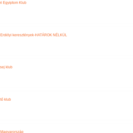
ri Egyiptom Klub
,
Erdélyi keresztények-HATÁROK NÉLKÜL
sej klub
tő klub
,
Magyarország