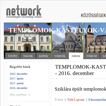
TEMPLOMOK-KASTÉLYOK-V
NYITÓ
TAGOK
KÉPEK
VIDEÓK
HÍREK
FÓRUM
L
TEMPLOMOK-KASTÉ
Régebbi hírek
- 2016. december
2022. december
2017. április
2017. január
2016. december
Sziklára épült templomok
Még régebbiek
|
Tóth Lajosné
|
0 hozzászólá
9 éve