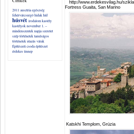
Címkék
http://www.erdekesvilag.hu/szikl
Fortress Guaita, San Marino
2011
ausztria
egészség
fehérvárcsurgó
hidak
híd
húsvét
irodalom
kastély
kastélyok
november 1. –
mindenszentek napja
szeretet
szép történetek
tanulságos
történetek
utazás
várak
Építészeti csoda
építészet
érdekes
ünnep
Katskhi Templom, Grúzia