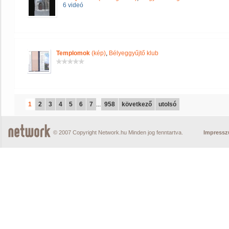
6 videó
Templomok
(kép)
,
Bélyeggyűjtő klub
1
2
3
4
5
6
7
...
958
következő
utolsó
© 2007 Copyright Network.hu Minden jog fenntartva.
Impress