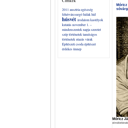
Címkék
Móricz
sóvárg
2011
ausztria
egészség
fehérvárcsurgó
hidak
híd
húsvét
irodalom
kastélyok
kutatás
november 1. –
mindenszentek napja
szeretet
szép történetek
tanulságos
történetek
utazás
várak
Építészeti csoda
építészet
érdekes
ünnep
Móricz J
elméletének 