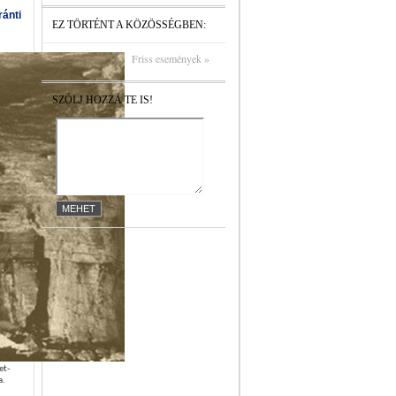
ánti
EZ TÖRTÉNT A KÖZÖSSÉGBEN:
Friss események »
SZÓLJ HOZZÁ TE IS!
et-
a.