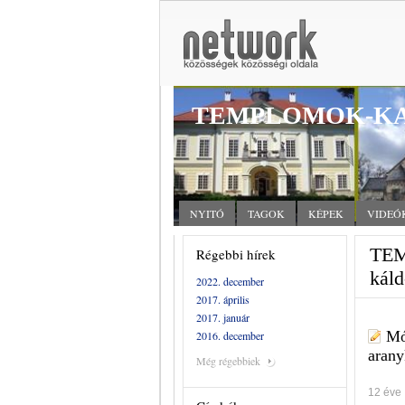
TEMPLOMOK-KA
NYITÓ
TAGOK
KÉPEK
VIDEÓ
TEM
Régebbi hírek
káld
2022. december
2017. április
2017. január
Mó
2016. december
arany
Még régebbiek
12 éve