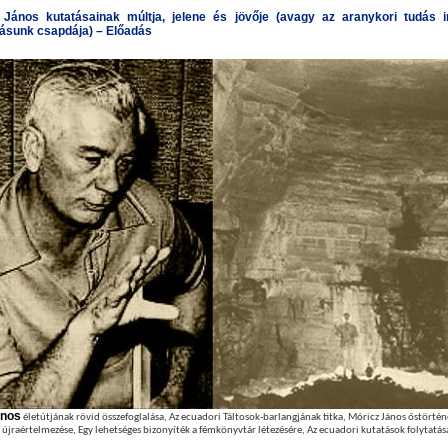
 János kutatásainak múltja, jelene és jövője (avagy az aranykori tudás ir
ásunk csapdája) – Előadás
ános
életútjának rövid összefoglalása, Az ecuadori Táltosok-barlangjának titka, Móricz János őstörtén
újraértelmezése, Egy lehetséges bizonyíték a fémkönyvtár létezésére, Az ecuadori kutatások folytatás