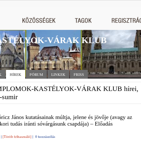
STÉLYOK-VÁRAK KLUB
K
HÍREK
FÓRUM
LINKEK
FRISS
PLOMOK-KASTÉLYOK-VÁRAK KLUB hírei,
-sumir
ricz János kutatásainak múltja, jelene és jövője (avagy az
kori tudás iránti sóvárgásunk csapdája) – Előadás
|
[Törölt felhasználó]
|
0 hozzászólás