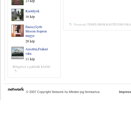
23 kép
Kastélyok
16 kép
Vissza a(z) TEMPLOMOK-KASTÉLYOK-VÁRAK 
Enese,Győr-
Moson-Sopron
megye
28 kép
Ausztria,Fraknó
vára
11 kép
Böngéssz a galériák között!
© 2007 Copyright Network.hu Minden jog fenntartva.
Impres