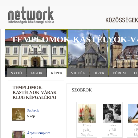
TEMPLOMOK-KASTÉLYOK-V
NYITÓ
TAGOK
KÉPEK
VIDEÓK
HÍREK
FÓRUM
L
TEMPLOMOK-
SZOBROK
KASTÉLYOK-VÁRAK
KLUB KÉPGALÉRIÁI
Szobrok
6 kép
Tőzeg
Pátza
Pá
gyár_
y Pál
i P
Árpási templom
Nagyb...
a Wa...
_kig