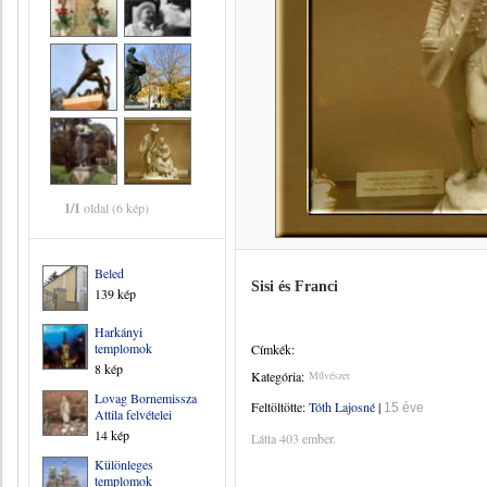
1/1
oldal (6 kép)
Beled
Sisi és Franci
139 kép
Harkányi
templomok
Címkék:
8 kép
Kategória:
Művészet
Lovag Bornemissza
Feltöltötte:
Tóth Lajosné
|
15 éve
Attila felvételei
14 kép
Látta 403 ember.
Különleges
templomok