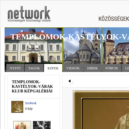
TEMPLOMOK-KASTÉLYOK-V
NYITÓ
TAGOK
KÉPEK
VIDEÓK
HÍREK
FÓRUM
L
TEMPLOMOK-
KASTÉLYOK-VÁRAK
KLUB KÉPGALÉRIÁI
Szobrok
6 kép