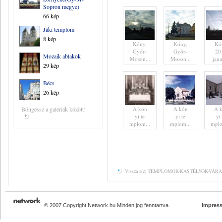
Sopron megye)
66 kép
Jáki templom
8 kép
Kóny,
Kóny,
Kó
Győr-
Győr-
20
Mozaik ablakok
Moson...
Moson...
janu
29 kép
Bécs
26 kép
Böngéssz a galériák között!
A kón
A kón
A 
yi te
yi te
yi 
mplom...
mplom...
mplo
Vissza a(z) TEMPLOMOK-KASTÉLYOK-VÁRAK 
© 2007 Copyright Network.hu Minden jog fenntartva.
Impres