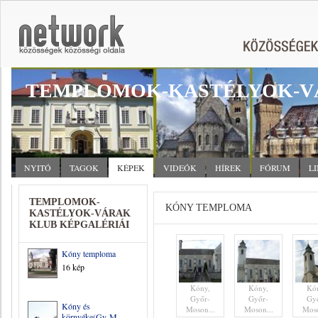
TEMPLOMOK-KASTÉLYOK-V
NYITÓ
TAGOK
KÉPEK
VIDEÓK
HÍREK
FÓRUM
L
TEMPLOMOK-
KÓNY TEMPLOMA
KASTÉLYOK-VÁRAK
KLUB KÉPGALÉRIÁI
Kóny temploma
16 kép
Kóny,
Kóny,
Kó
Győr-
Győr-
Gy
Kóny és
Moson...
Moson...
Moso
környéke(Gy-M-