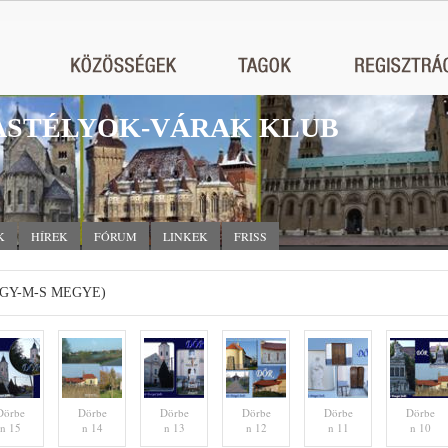
STÉLYOK-VÁRAK KLUB
K
HÍREK
FÓRUM
LINKEK
FRISS
(GY-M-S MEGYE)
Dörbe
Dörbe
Dörbe
Dörbe
Dörbe
Dörbe
n 15
n 14
n 13
n 12
n 11
n 10