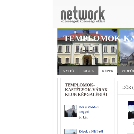
TEMPLOMOK-KA
NYITÓ
TAGOK
KÉPEK
VIDEÓ
TEMPLOMOK-
DÖR 
KASTÉLYOK-VÁRAK
KLUB KÉPGALÉRIÁI
Dör (Gy-M-S
megye)
26 kép
Képek a NET-ről