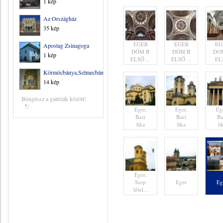
1 kép
Az Országház
35 kép
EGER
EGER
EG
Apostag Zsinagoga
DÓM B
DÓM B
DO
1 kép
ELSŐ ...
ELSŐ ...
EL
Körmöcbánya,Selmecbánya
14 kép
Böngéssz a galériák között!
Eger,
Eger,
Eg
Bazi
Bazi
Ba
lika
lika
li
Eger,
Szep
Eger
Eg
lőtel...