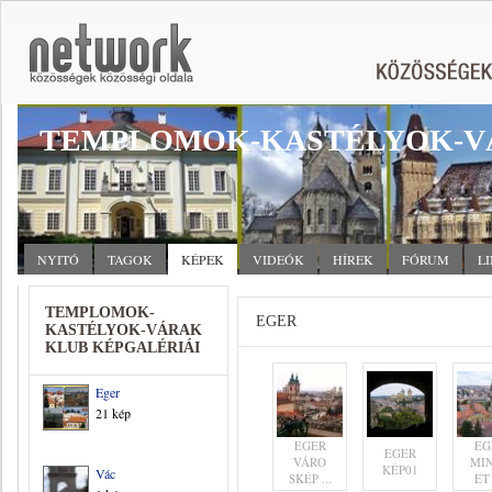
TEMPLOMOK-KASTÉLYOK-V
NYITÓ
TAGOK
KÉPEK
VIDEÓK
HÍREK
FÓRUM
L
TEMPLOMOK-
EGER
KASTÉLYOK-VÁRAK
KLUB KÉPGALÉRIÁI
Eger
21 kép
EGER
EG
EGER
VÁRO
MI
KÉP01
Vác
SKÉP ...
ET