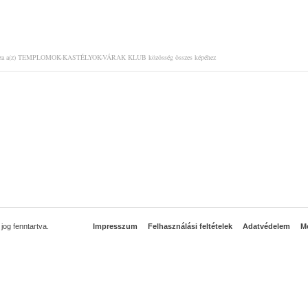
za a(z) TEMPLOMOK-KASTÉLYOK-VÁRAK KLUB közösség összes képéhez
og fenntartva.
Impresszum
Felhasználási feltételek
Adatvédelem
Mé