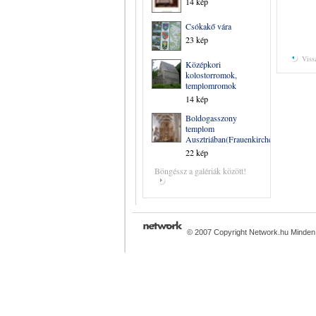
14 kép
Csókakő vára
23 kép
Viss
Középkori
kolostorromok,
templomromok
14 kép
Boldogasszony
templom
Ausztriában(Frauenkirchen)
22 kép
Böngéssz a galériák között!
© 2007 Copyright Network.hu Minden j