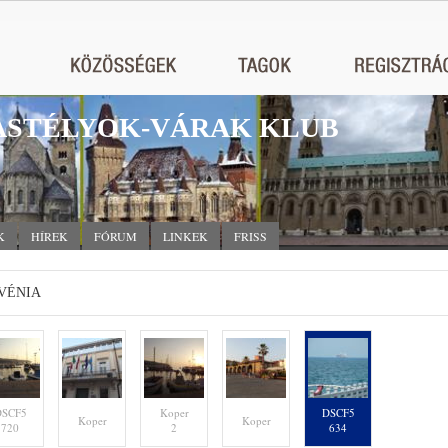
STÉLYOK-VÁRAK KLUB
K
HÍREK
FÓRUM
LINKEK
FRISS
VÉNIA
DSCF5
Koper
DSCF5
Koper
Koper
720
2
634