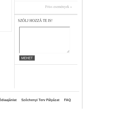
Friss események »
SZÓLJ HOZZÁ TE IS!
diaajánlat
Széchenyi Terv Pályázat
FAQ