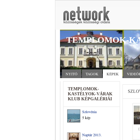
TEMPLOMOK-KA
NYITÓ
TAGOK
KÉPEK
VIDEÓ
TEMPLOMOK-
SZLO
KASTÉLYOK-VÁRAK
KLUB KÉPGALÉRIÁI
Szlovénia
5 kép
Naptár 2013.