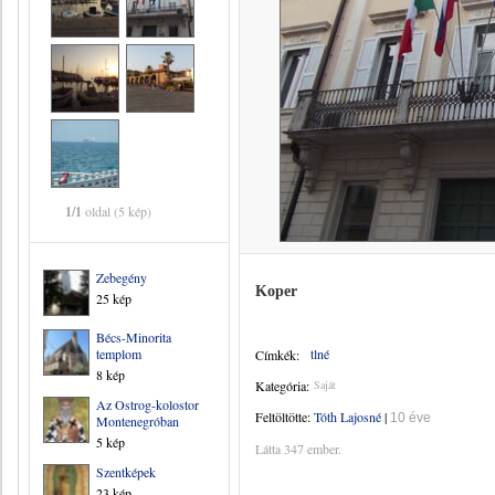
1/1
oldal (5 kép)
Zebegény
Koper
25 kép
Bécs-Minorita
templom
tlné
Címkék:
8 kép
Kategória:
Saját
Az Ostrog-kolostor
Feltöltötte:
Tóth Lajosné
|
10 éve
Montenegróban
5 kép
Látta 347 ember.
Szentképek
23 kép