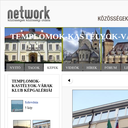
TEMPLOMOK-KASTÉLYOK-V
NYITÓ
TAGOK
KÉPEK
VIDEÓK
HÍREK
FÓRUM
L
TEMPLOMOK-
KASTÉLYOK-VÁRAK
KLUB KÉPGALÉRIÁI
Szlovénia
5 kép