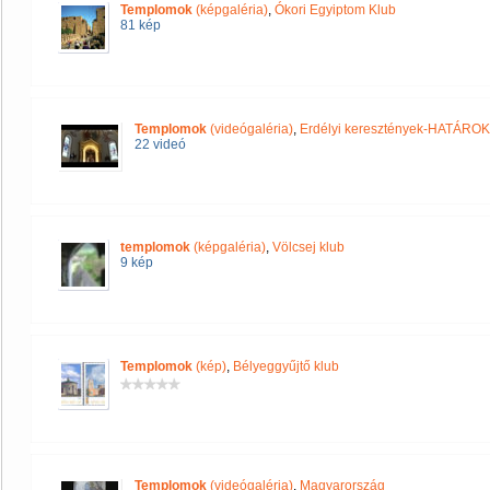
Templomok
(képgaléria)
,
Ókori Egyiptom Klub
81 kép
Templomok
(videógaléria)
,
Erdélyi keresztények-HATÁRO
22 videó
templomok
(képgaléria)
,
Völcsej klub
9 kép
Templomok
(kép)
,
Bélyeggyűjtő klub
Templomok
(videógaléria)
,
Magyarország