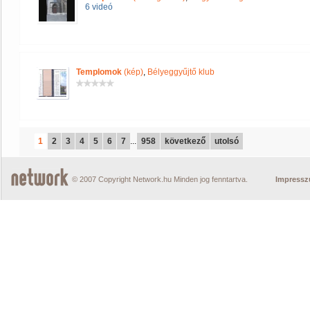
6 videó
Templomok
(kép)
,
Bélyeggyűjtő klub
1
2
3
4
5
6
7
...
958
következő
utolsó
© 2007 Copyright Network.hu Minden jog fenntartva.
Impress