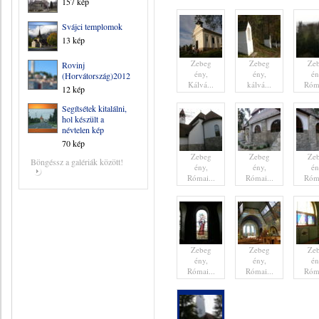
157 kép
Svájci templomok
13 kép
Zebeg
Zebeg
Ze
Rovinj
ény,
ény,
én
(Horvátország)2012
Kálvá...
kálvá...
Róma
12 kép
Segítsétek kitalálni,
hol készült a
névtelen kép
70 kép
Zebeg
Zebeg
Ze
Böngéssz a galériák között!
ény,
ény,
én
Római...
Római...
Róma
Zebeg
Zebeg
Ze
ény,
ény,
én
Római...
Római...
Róma