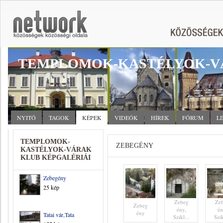
TEMPLOMOK-KASTÉLYOK-V
NYITÓ
TAGOK
KÉPEK
VIDEÓK
HÍREK
FÓRUM
L
TEMPLOMOK-
ZEBEGÉNY
KASTÉLYOK-VÁRAK
KLUB KÉPGALÉRIÁI
Zebegény
25 kép
Zebeg
Ze
Zebeg
ény,
én
ény
Tatai vár,Tata
Szikl...
Szik