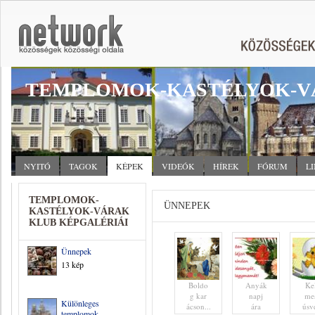
TEMPLOMOK-KASTÉLYOK-V
NYITÓ
TAGOK
KÉPEK
VIDEÓK
HÍREK
FÓRUM
L
TEMPLOMOK-
ÜNNEPEK
KASTÉLYOK-VÁRAK
KLUB KÉPGALÉRIÁI
Ünnepek
13 kép
Boldo
Anyák
Ke
g kar
napj
me
Különleges
ácson...
ára
úsvé
templomok