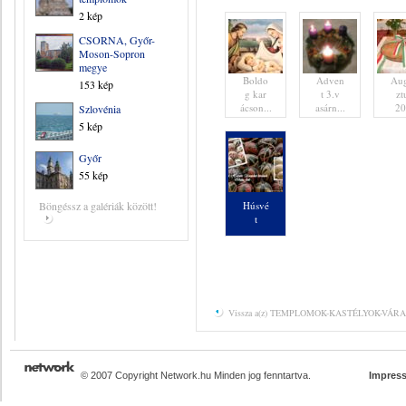
2 kép
CSORNA, Győr-
Moson-Sopron
megye
Boldo
Adven
Au
153 kép
g kar
t 3.v
zt
ácson...
asárn...
20
Szlovénia
5 kép
Győr
55 kép
Böngéssz a galériák között!
Húsvé
t
Vissza a(z) TEMPLOMOK-KASTÉLYOK-VÁRAK 
© 2007 Copyright Network.hu Minden jog fenntartva.
Impres