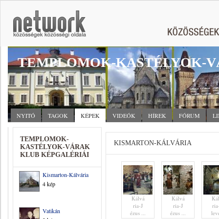
TEMPLOMOK-KASTÉLYOK-V
NYITÓ
TAGOK
KÉPEK
VIDEÓK
HÍREK
FÓRUM
L
TEMPLOMOK-
KISMARTON-KÁLVÁRIA
KASTÉLYOK-VÁRAK
KLUB KÉPGALÉRIÁI
Kismarton-Kálvária
4 kép
Kálvá
Kálvá
Ká
ria-J
ria-J
ri
Vatikán
ézus ...
ézus ...
levé