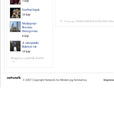
3 kép
Szerbiai képek
10 kép
Vissza a(z) TEMPLOMOK-KASTÉLYOK-VÁRAK 
Medjugorje-
Bosznia-
Hercegovina
8 kép
A sárospataki
Rákóczi-vár
19 kép
Böngéssz a galériák között!
© 2007 Copyright Network.hu Minden jog fenntartva.
Impres