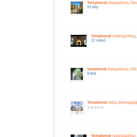
Templomok
(képgaléria)
,
Óko
81 kép
Templomok
(videógaléria)
22 videó
templomok
(képgaléria)
,
Völc
9 kép
Templomok
(kép)
,
Bélyeggyűj
Templomok
(videógaléria)