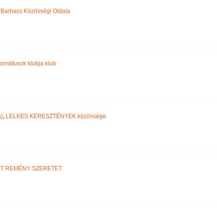
,
Barbacs Közösségi Oldala
ormátusok klubja klub
)
,
LELKES KERESZTÉNYEK közössége
IT REMÉNY SZERETET