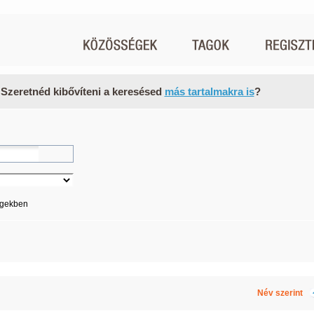
 Szeretnéd kibővíteni a keresésed
más tartalmakra is
?
égekben
Név szerint