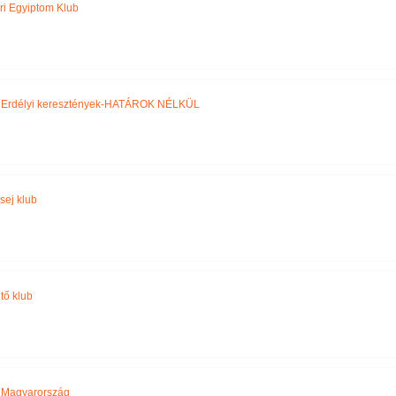
ri Egyiptom Klub
,
Erdélyi keresztények-HATÁROK NÉLKÜL
sej klub
tő klub
,
Magyarország