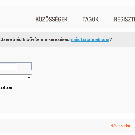
 Szeretnéd kibővíteni a keresésed
más tartalmakra is
?
égekben
Név szerint