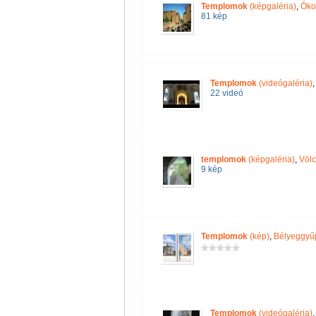
Templomok
(képgaléria)
,
Óko
81 kép
Templomok
(videógaléria)
22 videó
templomok
(képgaléria)
,
Völc
9 kép
Templomok
(kép)
,
Bélyeggyűj
Templomok
(videógaléria)