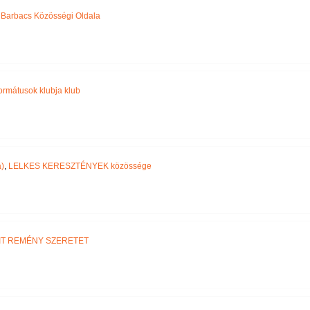
,
Barbacs Közösségi Oldala
ormátusok klubja klub
)
,
LELKES KERESZTÉNYEK közössége
IT REMÉNY SZERETET