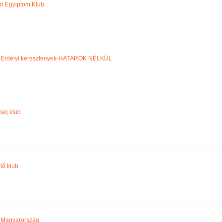
ri Egyiptom Klub
,
Erdélyi keresztények-HATÁROK NÉLKÜL
sej klub
tő klub
,
Magyarország