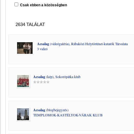
Csak ebben a közösségben
2634 TALÁLAT
Acsalag
(videógaléria)
,
Rábaközi Helytörténet-kutatók Társulata
3 videó
Acsalag
(kép)
,
Sokorópátka klub
Acsalag
(blogbejegyzés)
TEMPLOMOK-KASTÉLYOK-VÁRAK KLUB