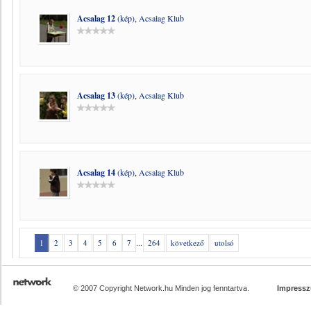
Acsalag 12
(kép)
,
Acsalag Klub
Acsalag 13
(kép)
,
Acsalag Klub
Acsalag 14
(kép)
,
Acsalag Klub
1
2
3
4
5
6
7
...
264
következő
utolsó
© 2007 Copyright Network.hu Minden jog fenntartva.
Impress