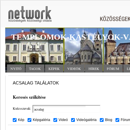
TEMPLOMOK-KASTÉLYOK-V
NYITÓ
TAGOK
KÉPEK
VIDEÓK
HÍREK
FÓRUM
L
ACSALAG TALÁLATOK
Keresés szűkítése
Kulcsszavak:
Kép
Képgaléria
Videó
Videógaléria
Blog
Fóru