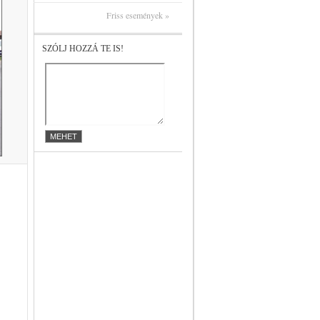
Friss események »
SZÓLJ HOZZÁ TE IS!