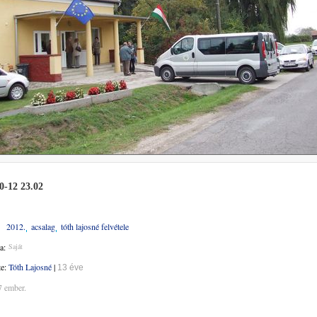
0-12 23.02
2012.
acsalag
tóth lajosné felvétele
a:
Saját
te:
Tóth Lajosné
|
13 éve
7 ember.