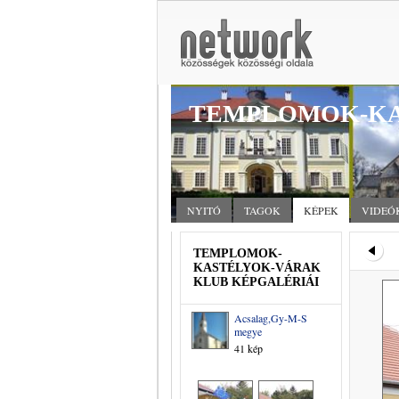
TEMPLOMOK-KA
NYITÓ
TAGOK
KÉPEK
VIDEÓ
TEMPLOMOK-
KASTÉLYOK-VÁRAK
KLUB KÉPGALÉRIÁI
Acsalag,Gy-M-S
megye
41 kép