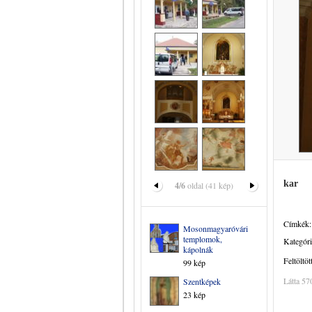
kar
4/6
oldal (41 kép)
Címkék:
Mosonmagyaróvári
templomok,
Kategóri
kápolnák
Feltöltöt
99 kép
Látta 57
Szentképek
23 kép