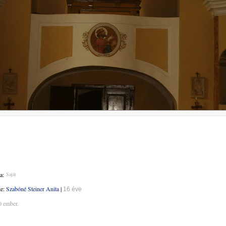
a:
Saját
te:
Szabóné Steiner Anita
|
16 éve
0 ember.