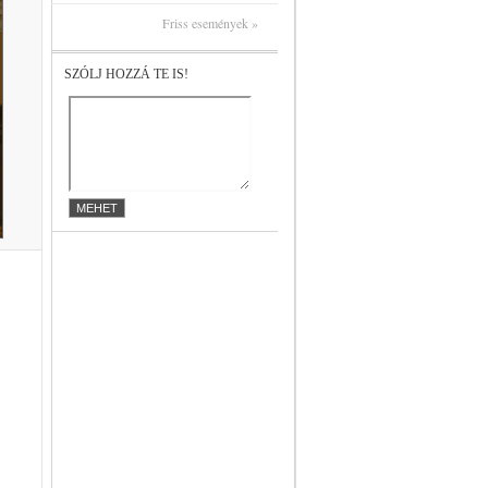
Friss események »
SZÓLJ HOZZÁ TE IS!