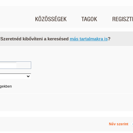
 Szeretnéd kibővíteni a keresésed
más tartalmakra is
?
égekben
Név szerint