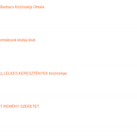
,
Barbacs Közösségi Oldala
ormátusok klubja klub
)
,
LELKES KERESZTÉNYEK közössége
IT REMÉNY SZERETET