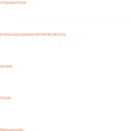
ri Egyiptom Klub
,
Erdélyi keresztények-HATÁROK NÉLKÜL
sej klub
tő klub
,
Magyarország