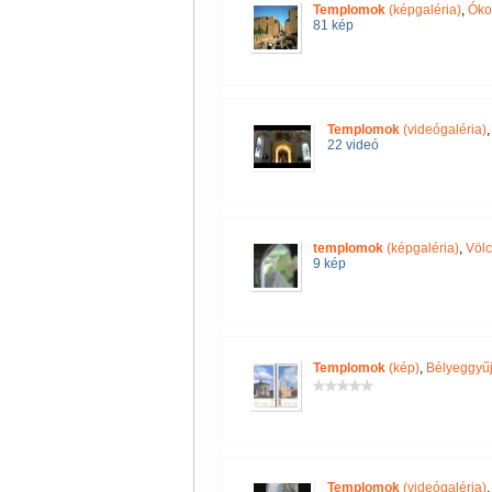
Templomok
(képgaléria)
,
Óko
81 kép
Templomok
(videógaléria)
22 videó
templomok
(képgaléria)
,
Völc
9 kép
Templomok
(kép)
,
Bélyeggyűj
Templomok
(videógaléria)