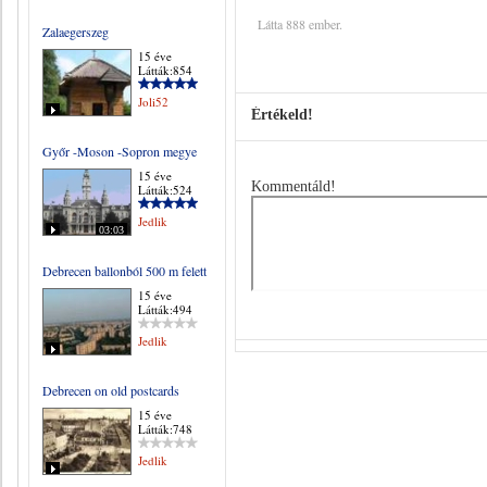
Látta 888 ember.
Zalaegerszeg
15 éve
Látták:854
Joli52
Értékeld!
Győr -Moson -Sopron megye
15 éve
Kommentáld!
Látták:524
Jedlik
03:03
Debrecen ballonból 500 m felett
15 éve
Látták:494
Jedlik
Debrecen on old postcards
15 éve
Látták:748
Jedlik