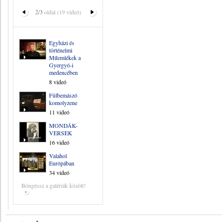
2/3
oldal (19 videó)
Egyházi és
történelmi
Műemlékek a
Gyergyó-i
medencében
8 videó
Fülbemászó
komolyzene
11 videó
MONDÁK-
VERSEK
16 videó
Valahol
Európában
34 videó
Böngéssz a galériák között!