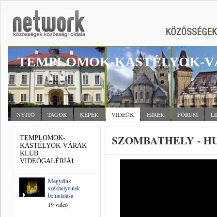
TEMPLOMOK-KASTÉLYOK-V
NYITÓ
TAGOK
KÉPEK
VIDEÓK
HÍREK
FÓRUM
L
SZOMBATHELY - H
TEMPLOMOK-
KASTÉLYOK-VÁRAK
KLUB
VIDEÓGALÉRIÁI
Megyéink
székhelyeinek
bemutatása
19 videó