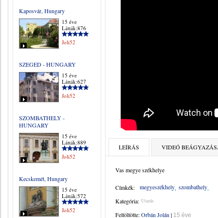
Kaposvár, Hungary
15 éve
Látták:876
Joli52
SZEGED - HUNGARY
15 éve
Látták:627
Joli52
SZOMBATHELY -
HUNGARY
15 éve
Látták:889
LEÍRÁS
VIDEÓ BEÁGYAZÁS
Joli52
Vas megye székhelye
Kecskemét, Hungary
megyeszékhely
szombathely
Címkék:
15 éve
Látták:572
Kategória:
Utazás
Joli52
Feltöltötte:
Orbán Jolán
|
15 éve