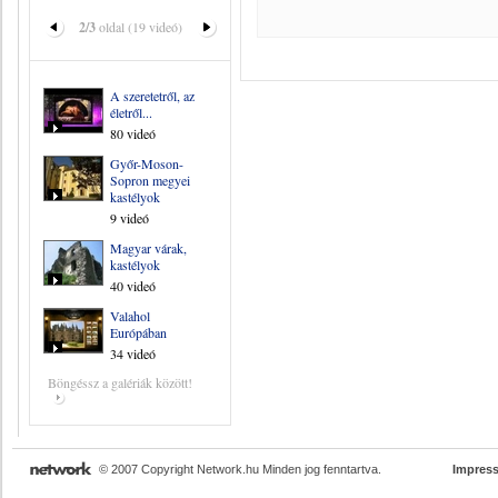
2/3
oldal (19 videó)
A szeretetről, az
életről...
80 videó
Győr-Moson-
Sopron megyei
kastélyok
9 videó
Magyar várak,
kastélyok
40 videó
Valahol
Európában
34 videó
Böngéssz a galériák között!
© 2007 Copyright Network.hu Minden jog fenntartva.
Impres