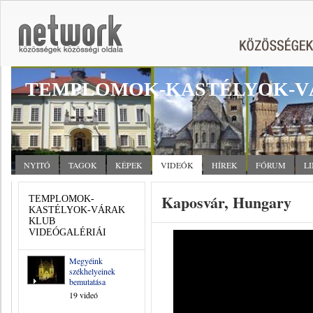
TEMPLOMOK-KASTÉLYOK-V
NYITÓ
TAGOK
KÉPEK
VIDEÓK
HÍREK
FÓRUM
L
Kaposvár, Hungary
TEMPLOMOK-
KASTÉLYOK-VÁRAK
KLUB
VIDEÓGALÉRIÁI
Megyéink
székhelyeinek
bemutatása
19 videó