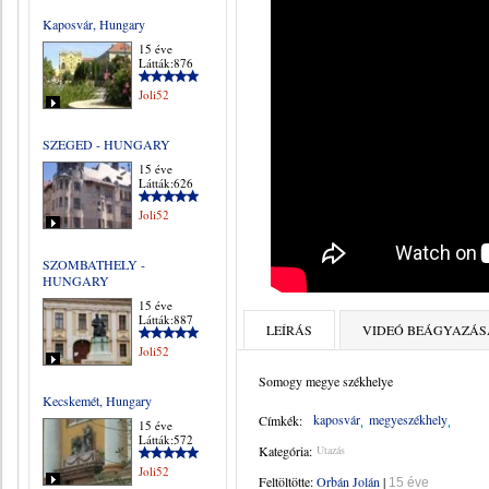
Kaposvár, Hungary
15 éve
Látták:876
Joli52
SZEGED - HUNGARY
15 éve
Látták:626
Joli52
SZOMBATHELY -
HUNGARY
15 éve
Látták:887
LEÍRÁS
VIDEÓ BEÁGYAZÁS
Joli52
Somogy megye székhelye
Kecskemét, Hungary
kaposvár
megyeszékhely
Címkék:
15 éve
Látták:572
Kategória:
Utazás
Joli52
Feltöltötte:
Orbán Jolán
|
15 éve