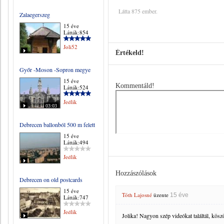
Látta 875 ember.
Zalaegerszeg
15 éve
Látták:854
Joli52
Értékeld!
Győr -Moson -Sopron megye
15 éve
Kommentáld!
Látták:524
Jedlik
03:03
Debrecen ballonból 500 m felett
15 éve
Látták:494
Jedlik
Hozzászólások
Debrecen on old postcards
15 éve
Tóth Lajosné
üzente
15 éve
Látták:747
Jedlik
Jolika! Nagyon szép videókat találtál, kös