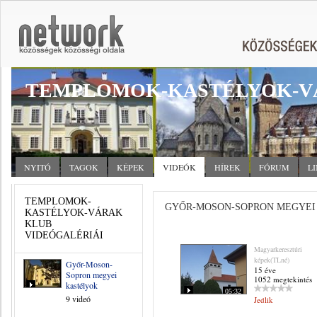
TEMPLOMOK-KASTÉLYOK-V
NYITÓ
TAGOK
KÉPEK
VIDEÓK
HÍREK
FÓRUM
L
TEMPLOMOK-
GYŐR-MOSON-SOPRON MEGYEI
KASTÉLYOK-VÁRAK
KLUB
VIDEÓGALÉRIÁI
Magyarkeresztúri
képek(TLné)
Győr-Moson-
15 éve
Sopron megyei
1052 megtekintés
kastélyok
05:32
9 videó
Jedlik