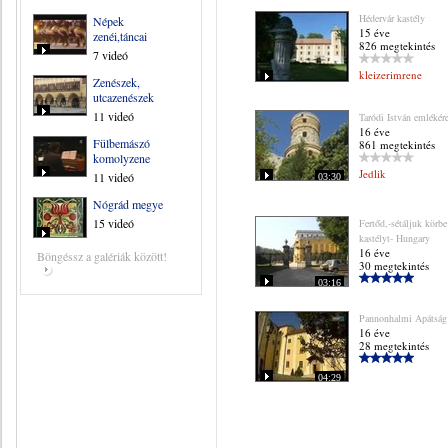
Hédervár kastély
Népek
15 éve
zenéi,táncai
826 megtekintés
7 videó
kleizerimrene
Zenészek,
utcazenészek
11 videó
Taródi István emlékér
16 éve
Fülbemászó
861 megtekintés
komolyzene
Jedlik
11 videó
03:30
Nógrád megye
15 videó
Fertőd,-sétáljuk körbe
kastélyt- Hungary
16 éve
Böngéssz a galériák között!
30 megtekintés
03:16
Pannonhalmi Apátság
16 éve
28 megtekintés
04:29