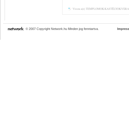
Vissza a(z) TEMPLOMOK-KASTÉLYOK-VÁRAK K
© 2007 Copyright Network.hu Minden jog fenntartva.
Impres