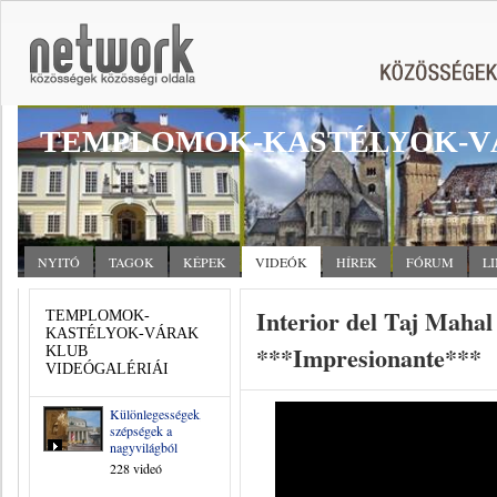
TEMPLOMOK-KASTÉLYOK-V
NYITÓ
TAGOK
KÉPEK
VIDEÓK
HÍREK
FÓRUM
L
Interior del Taj Mahal
TEMPLOMOK-
KASTÉLYOK-VÁRAK
***Impresionante***
KLUB
VIDEÓGALÉRIÁI
Különlegességek,
szépségek a
nagyvilágból
228 videó