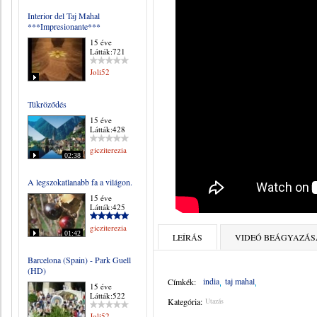
Interior del Taj Mahal
***Impresionante***
15 éve
Látták:721
Joli52
Tükröződés
15 éve
Látták:428
gicziterezia
02:38
A legszokatlanabb fa a világon.
15 éve
Látták:425
gicziterezia
01:42
LEÍRÁS
VIDEÓ BEÁGYAZÁS
Barcelona (Spain) - Park Guell
(HD)
india
taj mahal
Címkék:
15 éve
Látták:522
Kategória:
Utazás
Joli52