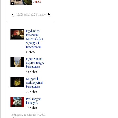
Joli52
17/29
oldal (228 videó)
Egyházi és
történelmi
Műemlékek a
Gyergyó-i
medencében
8 videó
Győr-Moson-
Sopron megye
bemutatása
48 videó
Megyéink
székhelyeinek
bemutatása
19 videó
Pest megyei
kastélyok
12 videó
Böngéssz a galériák között!