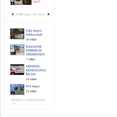
Joli52
17/29
oldal (228 videó)
Fejér megyei
érdekességek
16 videó
Katasztrófák-
EMBERI ÉS
TERMÉSZETI
7 videó
NÉPZENE -
RENESZÁNSZ
MUSIC
14 videó
Pest megye
22 videó
Böngéssz a galériák között!