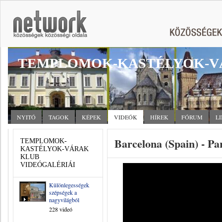
TEMPLOMOK-KASTÉLYOK-V
NYITÓ
TAGOK
KÉPEK
VIDEÓK
HÍREK
FÓRUM
L
Barcelona (Spain) - Pa
TEMPLOMOK-
KASTÉLYOK-VÁRAK
KLUB
VIDEÓGALÉRIÁI
Különlegességek,
szépségek a
nagyvilágból
228 videó