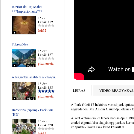
Interior del Taj Mahal
***Impresionante***
15 éve
Látták:719
Joli52
Tükröződés
15 éve
Látták:427
gicziterezia
02:38
A legszokatlanabb fa a világon.
15 éve
Látták:425
LEÍRÁS
VIDEÓ BEÁGYAZÁS
gicziterezia
01:42
A Park Güell 17 hektáros városi park építés
negyedében. Ma Antoni Gaudí épületeinek 
Barcelona (Spain) - Park Guell
(HD)
A kert Antoni Gaudí tervei alapján épült 190
15 éve
eredeti elgondolása alapján egy parkos kertv
Látták:520
az épületek közül csak kettő készült el.
Joli52