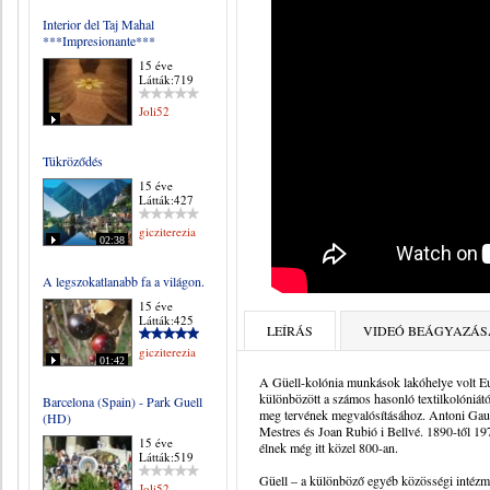
Interior del Taj Mahal
***Impresionante***
15 éve
Látták:719
Joli52
Tükröződés
15 éve
Látták:427
gicziterezia
02:38
A legszokatlanabb fa a világon.
15 éve
Látták:425
LEÍRÁS
VIDEÓ BEÁGYAZÁS
gicziterezia
01:42
A Güell-kolónia munkások lakóhelye volt Eus
különbözött a számos hasonló textilkolóniátó
Barcelona (Spain) - Park Guell
meg tervének megvalósításához. Antoni Gaudí
(HD)
Mestres és Joan Rubió i Bellvé. 1890-től 19
15 éve
élnek még itt közel 800-an.
Látták:519
Güell – a különböző egyéb közösségi intézmén
Joli52