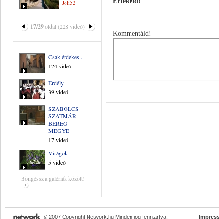
Értékeld!
Joli52
17/29
oldal (228 videó)
Kommentáld!
Csak érdekes...
124 videó
Erdély
39 videó
SZABOLCS
SZATMÁR
BEREG
MEGYE
17 videó
Virágok
5 videó
Böngéssz a galériák között!
© 2007 Copyright Network.hu Minden jog fenntartva.
Impres