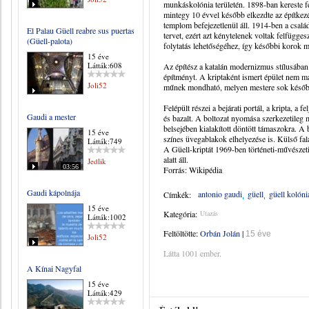
munkáskolónia területén. 1898-ban kereste fe
mintegy 10 évvel később elkezdte az építkez
templom befejezetlenül áll. 1914-ben a csal
El Palau Güell reabre sus puertas
tervet, ezért azt kénytelenek voltak felfügge
(Güell-palota)
folytatás lehetőségéhez, így későbbi korok m
15 éve
Látták:608
Az építész a katalán modernizmus stílusában
építményt. A kriptaként ismert épület nem má
Joli52
műnek mondható, melyen mestere sok később b
Felépült részei a bejárati portál, a kripta, a 
Gaudi a mester
és bazalt. A boltozat nyomása szerkezetileg 
belsejében kialakított döntött támaszokra. A
15 éve
színes üvegablakok elhelyezése is. Külső fal
Látták:749
A Güell-kriptát 1969-ben történeti-művésze
alatt áll.
Jedlik
03:56
Forrás: Wikipédia
Gaudi kápolnája
antonio gaudi
güell
güell kolóni
Címkék:
15 éve
Kategória:
Utazás
Látták:1002
Feltöltötte:
Orbán Jolán
|
15 éve
Joli52
Látta 1001 ember.
A Kínai Nagyfal
15 éve
Látták:429