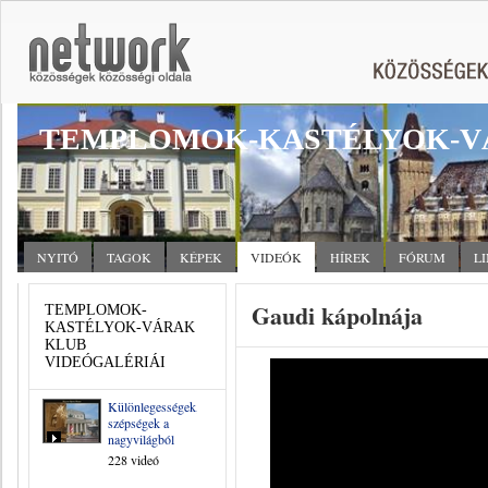
TEMPLOMOK-KASTÉLYOK-V
NYITÓ
TAGOK
KÉPEK
VIDEÓK
HÍREK
FÓRUM
L
Gaudi kápolnája
TEMPLOMOK-
KASTÉLYOK-VÁRAK
KLUB
VIDEÓGALÉRIÁI
Különlegességek,
szépségek a
nagyvilágból
228 videó