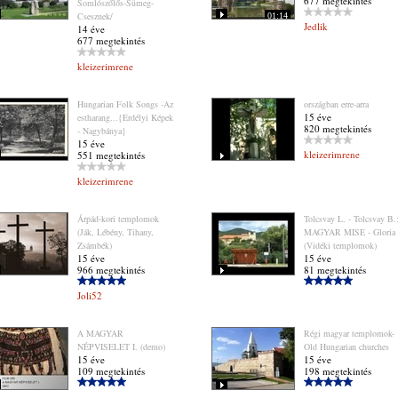
677 megtekintés
Somlószőlős-Sümeg-
Csesznek/
01:14
Jedlik
14 éve
677 megtekintés
kleizerimrene
Hungarian Folk Songs -Az
országban erre-arra
15 éve
estharang...{Erdélyi Képek
820 megtekintés
- Nagybánya}
15 éve
kleizerimrene
551 megtekintés
kleizerimrene
Árpád-kori templomok
Tolcsvay L. - Tolcsvay B.
(Ják, Lébény, Tihany,
MAGYAR MISE - Gloria
Zsámbék)
(Vidéki templomok)
15 éve
15 éve
966 megtekintés
81 megtekintés
Joli52
A MAGYAR
Régi magyar templomok-
NÉPVISELET I. (demo)
Old Hungarian churches
15 éve
15 éve
109 megtekintés
198 megtekintés