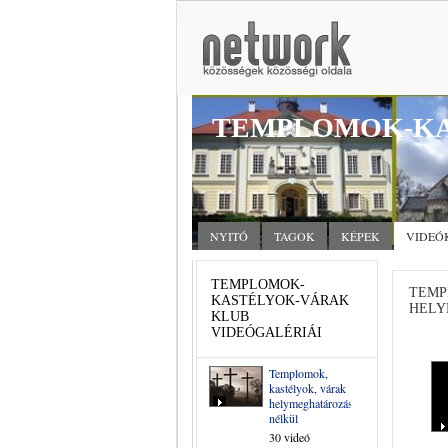
TEMPLOMOK-KA
NYITÓ
TAGOK
KÉPEK
VIDEÓ
TEMPLOMOK-
TEMP
KASTÉLYOK-VÁRAK
HELY
KLUB
VIDEÓGALÉRIÁI
Templomok,
kastélyok, várak
helymeghatározás
nélkül
30 videó