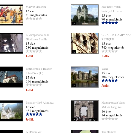
Magyar viseletek
Már látott várak,
15 éve
kastélyok11.wmv
60 megtekintés
15 éve
70 megtekintés
El campanario de la
GIRALDA CAMPANAS
Giralda en Sevilla
REPIQUE
15 éve
15 éve
780 megtekintés
743 megtekintés
Jedlik
Jedlik
Templomok a Balaton-
Várak
15 éve
felvidéken (1.)
704 megtekintés
15 éve
756 megtekintés
Jedlik
Jedlik
Ingatlanvideó Álomház.
Magyarország-Varga
16 éve
Miklós hangjával
461 megtekintés
16 éve
14 megtekintés
Jedlik
06:50
A Dédesi vár.
Templomok