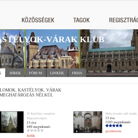
STÉLYOK-VÁRAK KLUB
K
HÍREK
FÓRUM
LINKEK
FRISS
LOMOK, KASTÉLYOK, VÁRAK
MEGHATÁROZÁS NÉLKÜL
20 Katolikus templom
Mária hozzád száll imánk
13 éve
Magyarországon
1103 megtekintés
13 éve
440 megtekintés
gicziterezia
02:52
Jedlik