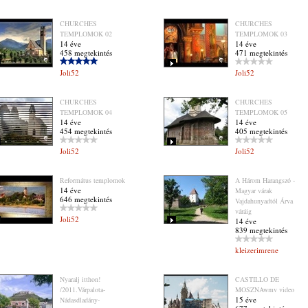
CHURCHES
CHURCHES
TEMPLOMOK 02
TEMPLOMOK 03
14 éve
14 éve
458 megtekintés
471 megtekintés
Joli52
Joli52
CHURCHES
CHURCHES
TEMPLOMOK 04
TEMPLOMOK 05
14 éve
14 éve
454 megtekintés
405 megtekintés
Joli52
Joli52
Református templomok
A Három Harangszó -
14 éve
Magyar várak
646 megtekintés
Vajdahunyadtól Árva
váráig
Joli52
14 éve
839 megtekintés
kleizerimrene
Nyaralj itthon!
CASTILLO DE
/2011.Várpalota-
MOSZNAwmv video
15 éve
Nádasdladány-