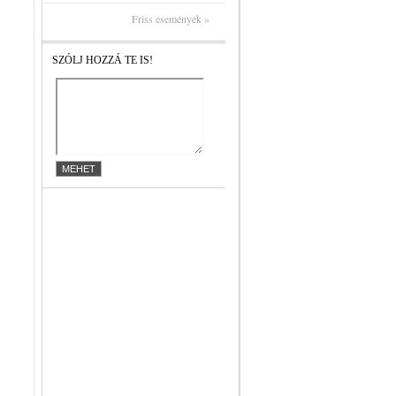
Friss események »
SZÓLJ HOZZÁ TE IS!