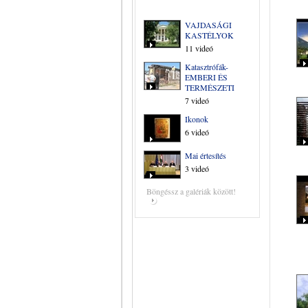
VAJDASÁGI
KASTÉLYOK
11 videó
Katasztrófák-
EMBERI ÉS
TERMÉSZETI
7 videó
Ikonok
6 videó
Mai értesítés
3 videó
Böngéssz a galériák között!