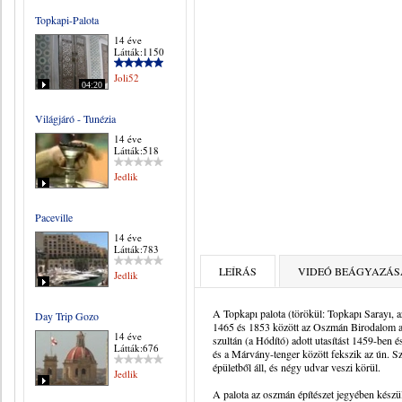
Topkapi-Palota
14 éve
Látták:1150
Joli52
04:20
Világjáró - Tunézia
14 éve
Látták:518
Jedlik
Paceville
14 éve
Látták:783
LEÍRÁS
VIDEÓ BEÁGYAZÁS
Jedlik
A Topkapı palota (törökül: Topkapı Sarayı, 
Day Trip Gozo
1465 és 1853 között az Oszmán Birodalom ad
14 éve
szultán (a Hódító) adott utasítást 1459-ben 
Látták:676
és a Márvány-tenger között fekszik az ún. S
épületből áll, és négy udvar veszi körül.
Jedlik
A palota az oszmán építészet jegyében készü