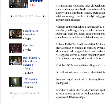
Joli52
A Kincstárban világszerte híres ékszerek tal
ben a szultán a perzsa Nadir sah számára kész
átlépte volna a birodalom határát, ezért a szu
hatalmas smaragd díszíti, a hüvelyt pedig gyé
10/29
oldal (227 videó)
Topkapı című filmben.
A hárem épületében lakott a szultán anyja, a v
feleségei, családtagjai és gyermekei; valami
Évfordulósok,
szoba van, mely 500 főnek adott otthont, bele
ünnepeltek
eunuchokat is. A hárem szobáinak nagy részét
5 videó
A Szent Palást Pavilonjában találjuk Mohame
Operettek
Még a szultán és családja is csak egy évben 
5 videó
Ma viszont bárki megtekinteti az ereklyéket
A Negyedik Udvar a szultán magánkertjeként 
Régi filmek( A
(köşk), teraszt és virágoskerteket találunk.
teljes film, az
elejétől a
1639-ben IV. Murád építtette a Baghdad pavi
végéig!!)
Itt található még az a pavilon is, ahol fiatal 
12 videó
Tóth Lajosné
Érdemes megtekinteni még az Igazság Bástyájá
zenés videói
vendégeket.
73 videó
1853-ban I. Abdul-Medzsid az újonnan épült,
Böngéssz a galériák között!
udvartartásával együtt. A Topkapı palota m
legvonzóbb látványossága.