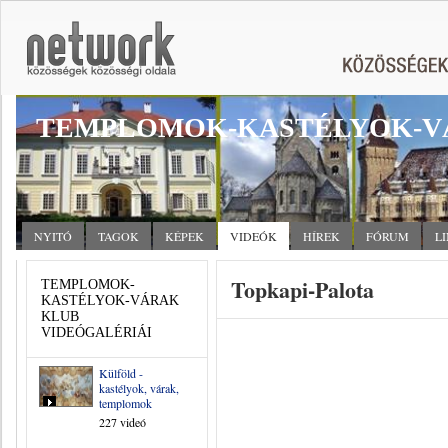
TEMPLOMOK-KASTÉLYOK-V
NYITÓ
TAGOK
KÉPEK
VIDEÓK
HÍREK
FÓRUM
L
Topkapi-Palota
TEMPLOMOK-
KASTÉLYOK-VÁRAK
KLUB
VIDEÓGALÉRIÁI
Külföld -
kastélyok, várak,
templomok
227 videó