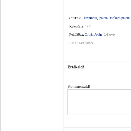
isztambul
palota
topkapi-palota
Címkék:
Kategória:
Saját
Feltöltötte:
Orbán Jolán
|
14 éve
Látta 1149 ember.
Értékeld!
Kommentáld!