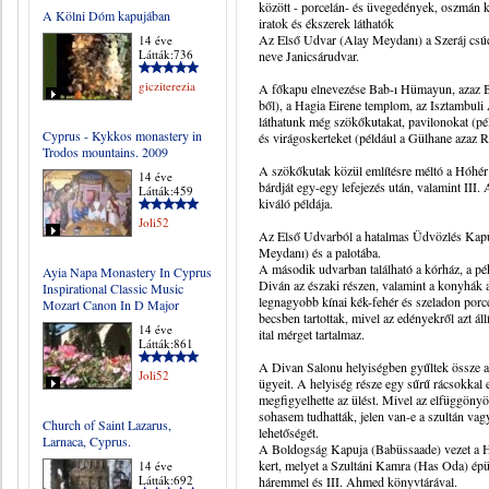
között - porcelán- és üvegedények, oszmán ko
A Kölni Dóm kapujában
iratok és ékszerek láthatók
Az Első Udvar (Alay Meydanı) a Szeráj csúcs
14 éve
Látták:736
neve Janicsárudvar.
gicziterezia
A főkapu elnevezése Bab-ı Hümayun, azaz Bir
ből), a Hagia Eirene templom, az Isztambul
láthatunk még szökőkutakat, pavilonokat (péld
Cyprus - Kykkos monastery in
és virágoskerteket (például a Gülhane azaz R
Trodos mountains. 2009
A szökőkutak közül említésre méltó a Hóhér
14 éve
bárdját egy-egy lefejezés után, valamint III
Látták:459
kiváló példája.
Joli52
Az Első Udvarból a hatalmas Üdvözlés Kap
Meydanı) és a palotába.
A második udvarban található a kórház, a péks
Ayia Napa Monastery In Cyprus
Diván az északi részen, valamint a konyhák a
Inspirational Classic Music
legnagyobb kínai kék-fehér és szeladon porc
Mozart Canon In D Major
becsben tartottak, mivel az edényekről azt ál
14 éve
ital mérget tartalmaz.
Látták:861
A Divan Salonu helyiségben gyűltek össze a
Joli52
ügyeit. A helyiség része egy sűrű rácsokkal e
megfigyelhette az ülést. Mivel az elfüggönyöz
sohasem tudhatták, jelen van-e a szultán va
Church of Saint Lazarus,
lehetőségét.
Larnaca, Cyprus.
A Boldogság Kapuja (Babüssaade) vezet a H
kert, melyet a Szultáni Kamra (Has Oda) épül
14 éve
Látták:692
háremmel és III. Ahmed könyvtárával.