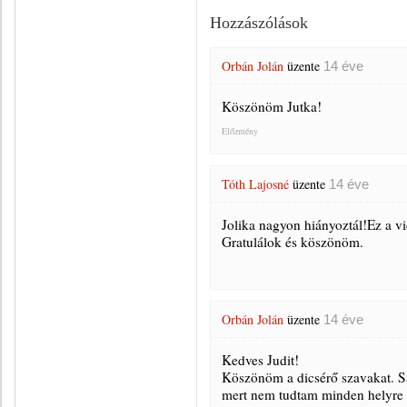
Hozzászólások
Orbán Jolán
üzente
14 éve
Köszönöm Jutka!
Előzmény
Tóth Lajosné
üzente
14 éve
Jolika nagyon hiányoztál!Ez a vi
Gratulálok és köszönöm.
Orbán Jolán
üzente
14 éve
Kedves Judit!
Köszönöm a dicsérő szavakat. Saj
mert nem tudtam minden helyre elj