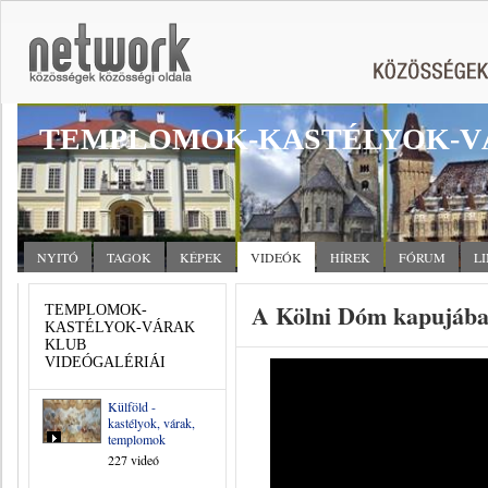
TEMPLOMOK-KASTÉLYOK-V
NYITÓ
TAGOK
KÉPEK
VIDEÓK
HÍREK
FÓRUM
L
A Kölni Dóm kapujáb
TEMPLOMOK-
KASTÉLYOK-VÁRAK
KLUB
VIDEÓGALÉRIÁI
Külföld -
kastélyok, várak,
templomok
227 videó