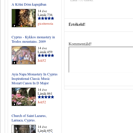
A Kölni Dóm kapujában
14 éve
Látták:736
gicziterezia
Értékeld!
Cyprus - Kykkos monastery in
Trodos mountains. 2009
Kommentáld!
14 éve
Látták:459
Joli52
Ayia Napa Monastery In Cyprus
Inspirational Classic Music
Mozart Canon In D Major
14 éve
Látták:861
Joli52
Church of Saint Lazarus,
Larnaca, Cyprus.
14 éve
Látták:692