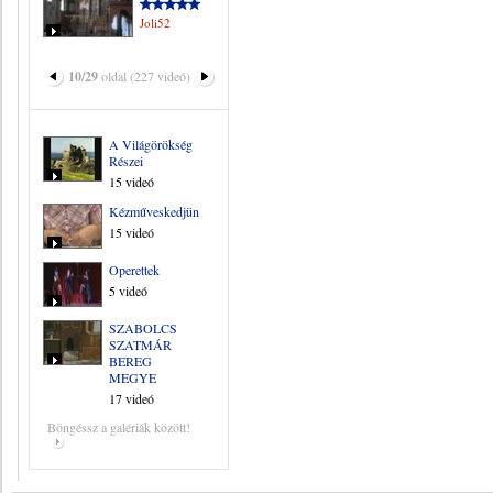
Joli52
10/29
oldal (227 videó)
A Világörökség
Részei
15 videó
Kézműveskedjünk
15 videó
Operettek
5 videó
SZABOLCS
SZATMÁR
BEREG
MEGYE
17 videó
Böngéssz a galériák között!