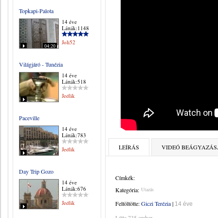
Topkapi-Palota
14 éve
Látták:1148
Joli52
04:20
Világjáró - Tunézia
14 éve
Látták:518
Jedlik
Paceville
14 éve
Látták:783
LEÍRÁS
VIDEÓ BEÁGYAZÁS
Jedlik
Day Trip Gozo
Címkék:
14 éve
Látták:676
Kategória:
Utazás
Jedlik
Feltöltötte:
Giczi Terézia
|
14 éve
Látta 735 ember.