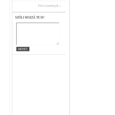
Friss események »
SZÓLJ HOZZÁ TE IS!