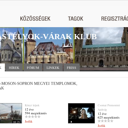
STÉLYOK-VÁRAK KLUB
K
HÍREK
FÓRUM
LINKEK
FRISS
-MOSON-SOPRON MEGYEI TEMPLOMOK,
AK
Kónyi képek
Csornai Premontrei
12 éve
Apátság
594 megtekintés
12 éve
625 megtekintés
Jedlik
08:29
Jedlik