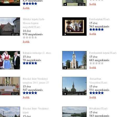
829 megtekintés
Jedlik
10:30
Jedlik
Mihályi képek,Győr-
Fertőszéplak(TLné)
15 éve
Moson-Sopron
563 megtekintés
megyéből(TLné)
14 éve
Jedlik
970 megtekintés
07:19
Jedlik
Rábaköz öröksége (2. rész)
Fertőendrédi képek(TLné)
15 éve
15 éve
70 megtekintés
683 megtekintés
Jedlik
Böcskei Imre:Veszkényi
Átutazóban
templom 2011 junius 27
Vitnyéden(TLné)
15 éve
15 éve
547 megtekintés
531 megtekintés
02:54
02:51
Jedlik
Jedlik
Böcskei Imre- Veszkényi
Bősárkány(TLné)
15 éve
képek
583 megtekintés
15 éve