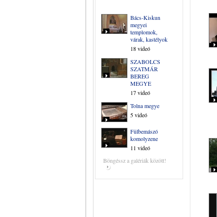
Bács-Kiskun
megyei
templomok,
várak, kastélyok
18 videó
SZABOLCS
SZATMÁR
BEREG
MEGYE
17 videó
Tolna megye
5 videó
Fülbemászó
komolyzene
11 videó
Böngéssz a galériák között!