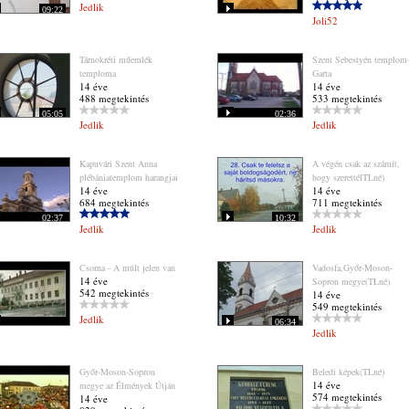
Jedlik
09:22
Joli52
Tárnokréti műemlék
Szent Sebestyén templom
temploma
Garta
14 éve
14 éve
488 megtekintés
533 megtekintés
05:05
02:36
Jedlik
Jedlik
Kapuvári Szent Anna
A végén csak az számít,
plébániatemplom harangjai
hogy szerettélTLné)
14 éve
14 éve
684 megtekintés
711 megtekintés
02:37
10:32
Jedlik
Jedlik
Csorna - A múlt jelen van
Vadosfa,Győr-Moson-
14 éve
Sopron megye(TLné)
542 megtekintés
14 éve
549 megtekintés
Jedlik
06:34
Jedlik
Győr-Moson-Sopron
Beledi képek(TLné)
14 éve
megye az Élmények Útján
574 megtekintés
14 éve