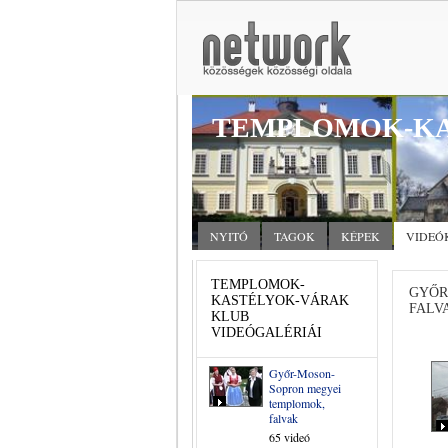
TEMPLOMOK-KA
NYITÓ
TAGOK
KÉPEK
VIDEÓ
TEMPLOMOK-
GYŐR
KASTÉLYOK-VÁRAK
FALV
KLUB
VIDEÓGALÉRIÁI
Győr-Moson-
Sopron megyei
templomok,
falvak
65 videó