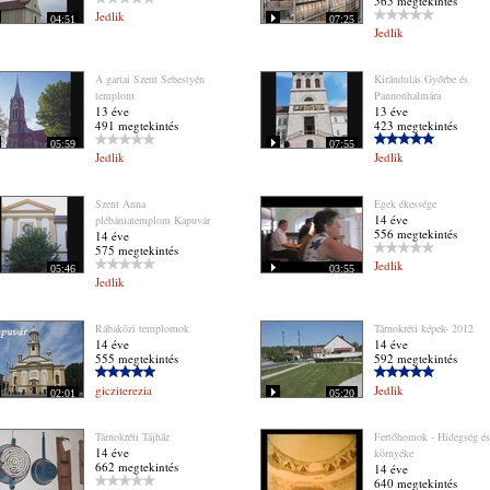
565 megtekintés
Jedlik
04:51
07:25
Jedlik
A gartai Szent Sebestyén
Kirándulás Győrbe és
templom
Pannonhalmára
13 éve
13 éve
491 megtekintés
423 megtekintés
05:59
07:55
Jedlik
Jedlik
Szent Anna
Egek ékessége
14 éve
plébániatemplom Kapuvár
556 megtekintés
14 éve
575 megtekintés
Jedlik
05:46
03:55
Jedlik
Rábaközi templomok
Tárnokréti képek- 2012
14 éve
14 éve
555 megtekintés
592 megtekintés
gicziterezia
Jedlik
02:01
05:20
Tárnokréti Tájház
Fertőhomok - Hidegség és
14 éve
környéke
662 megtekintés
14 éve
640 megtekintés