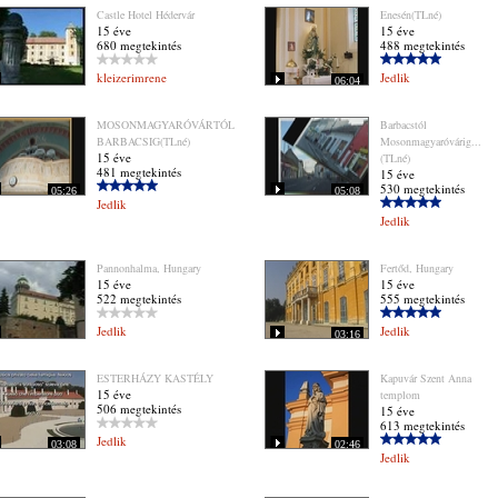
Castle Hotel Hédervár
Enesén(TLné)
15 éve
15 éve
680 megtekintés
488 megtekintés
kleizerimrene
Jedlik
06:04
MOSONMAGYARÓVÁRTÓL
Barbacstól
BARBACSIG(TLné)
Mosonmagyaróvárig...
15 éve
(TLné)
481 megtekintés
15 éve
530 megtekintés
05:26
05:08
Jedlik
Jedlik
Pannonhalma, Hungary
Fertőd, Hungary
15 éve
15 éve
522 megtekintés
555 megtekintés
Jedlik
Jedlik
03:16
ESTERHÁZY KASTÉLY
Kapuvár Szent Anna
15 éve
templom
506 megtekintés
15 éve
613 megtekintés
Jedlik
03:08
02:46
Jedlik