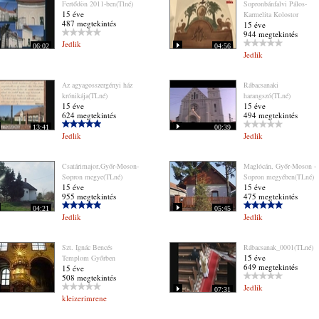
Fertődön 2011-ben(Tlné)
Sopronbánfalvi Pálos-
15 éve
Karmelita Kolostor
487 megtekintés
15 éve
944 megtekintés
Jedlik
06:02
04:56
Jedlik
Az agyagosszergényi ház
Rábacsanaki
krónikája(TLné)
harangszó(TLné)
15 éve
15 éve
624 megtekintés
494 megtekintés
13:41
00:39
Jedlik
Jedlik
Csatárimajor,Győr-Moson-
Maglócán, Győr-Moson -
Sopron megye(TLné)
Sopron megyében(TLné)
15 éve
15 éve
955 megtekintés
475 megtekintés
04:21
05:45
Jedlik
Jedlik
Szt. Ignác Bencés
Rábacsanak_0001(TLné)
15 éve
Templom Győrben
649 megtekintés
15 éve
508 megtekintés
Jedlik
07:31
kleizerimrene