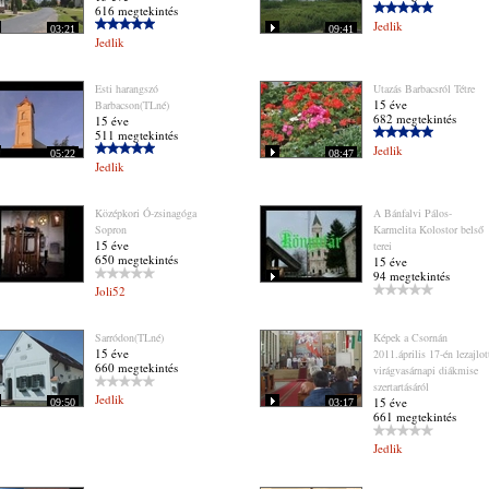
616 megtekintés
Jedlik
03:21
09:41
Jedlik
Esti harangszó
Utazás Barbacsról Tétre
15 éve
Barbacson(TLné)
682 megtekintés
15 éve
511 megtekintés
Jedlik
05:22
08:47
Jedlik
Középkori Ó-zsinagóga
A Bánfalvi Pálos-
Sopron
Karmelita Kolostor belső
15 éve
terei
650 megtekintés
15 éve
94 megtekintés
Joli52
Sarródon(TLné)
Képek a Csornán
15 éve
2011.április 17-én lezajlot
660 megtekintés
virágvasárnapi diákmise
szertartásáról
Jedlik
15 éve
09:50
03:17
661 megtekintés
Jedlik