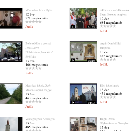
Időutazásra hív a tájház
240 éves a ménfőcsanaki
12 éve
Szent Kereszt templom
571 megtekintés
12 éve
684 megtekintés
Jedlik
01:35
Jedlik
Befejeződött a csornai
Árpás-Dombiföldi
Jézus Szíve
templom
13 éve
Plébániatemplom külső
442 megtekintés
felújítása
13 éve
05:10
Jedlik
466 megtekintés
Jedlik
Maglócai képek,Győr-
Döri képeslapok
13 éve
Moson-Sopron megye
431 megtekintés
13 éve
443 megtekintés
Jedlik
04:02
Jedlik
Vendégségben Acsalagon
Rugli Dezső
13 éve
Téglamúzeuma Szanyban
485 megtekintés
13 éve