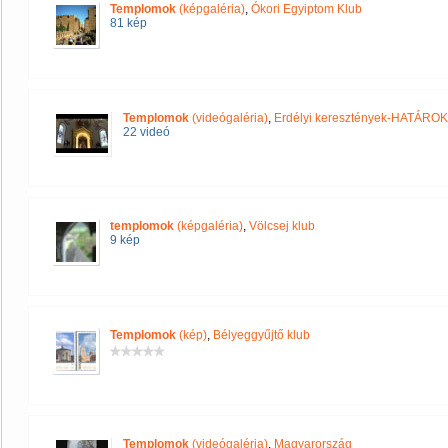
Templomok
(képgaléria)
,
Ókori Egyiptom Klub
81 kép
Templomok
(videógaléria)
,
Erdélyi keresztények-HATÁRO
22 videó
templomok
(képgaléria)
,
Völcsej klub
9 kép
Templomok
(kép)
,
Bélyeggyűjtő klub
Templomok
(videógaléria)
,
Magyarország