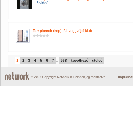
6 videó
Templomok
(kép)
,
Bélyeggyűjtő klub
1
2
3
4
5
6
7
...
958
következő
utolsó
© 2007 Copyright Network.hu Minden jog fenntartva.
Impress