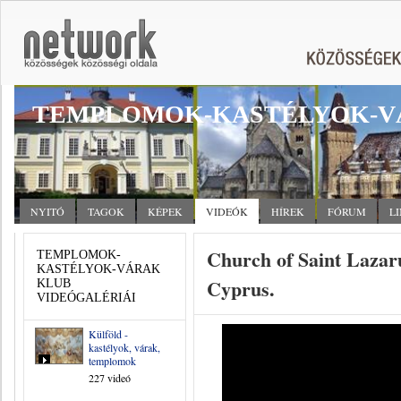
TEMPLOMOK-KASTÉLYOK-V
NYITÓ
TAGOK
KÉPEK
VIDEÓK
HÍREK
FÓRUM
L
Church of Saint Lazar
TEMPLOMOK-
KASTÉLYOK-VÁRAK
Cyprus.
KLUB
VIDEÓGALÉRIÁI
Külföld -
kastélyok, várak,
templomok
227 videó