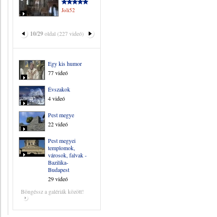
Joli52
10/29
oldal (227 videó)
Egy kis humor
77 videó
Évszakok
4 videó
Pest megye
22 videó
Pest megyei
templomok,
városok, falvak -
Bazilika-
Budapest
29 videó
Böngéssz a galériák között!