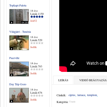
Topkapi-Palota
14 éve
Látták:1150
Joli52
04:20
Világjáró - Tunézia
14 éve
Látták:520
Jedlik
Paceville
14 éve
Látták:783
Jedlik
LEÍRÁS
VIDEÓ BEÁGYAZÁS
Day Trip Gozo
14 éve
Látták:676
ciprus
larnaca
templom
Címkék:
Jedlik
Kategória:
Utazás