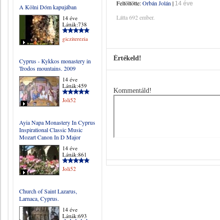
Feltöltötte:
Orbán Jolán
|
14 éve
A Kölni Dóm kapujában
Látta 692 ember.
14 éve
Látták:738
gicziterezia
Értékeld!
Cyprus - Kykkos monastery in
Trodos mountains. 2009
14 éve
Látták:459
Kommentáld!
Joli52
Ayia Napa Monastery In Cyprus
Inspirational Classic Music
Mozart Canon In D Major
14 éve
Látták:861
Joli52
Church of Saint Lazarus,
Larnaca, Cyprus.
14 éve
Látták:693