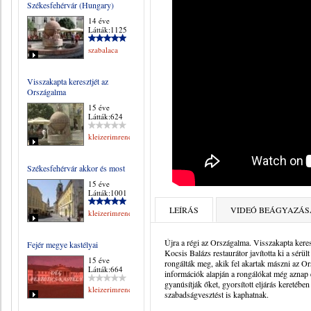
Székesfehérvár (Hungary)
14 éve
Látták:1125
szabalaca
Visszakapta keresztjét az
Országalma
15 éve
Látták:624
kleizerimrene
Székesfehérvár akkor és most
15 éve
Látták:1001
LEÍRÁS
VIDEÓ BEÁGYAZÁS
kleizerimrene
Újra a régi az Országalma. Visszakapta kere
Fejér megye kastélyai
Kocsis Balázs restaurátor javította ki a sérü
15 éve
rongálták meg, akik fel akartak mászni az Ors
Látták:664
információk alapján a rongálókat még aznap e
gyanúsítják őket, gyorsított eljárás keretében
kleizerimrene
szabadságvesztést is kaphatnak.