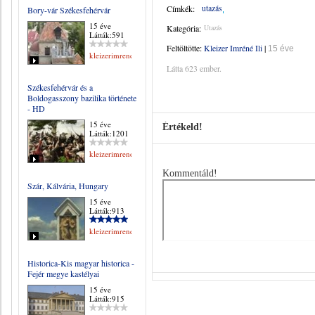
utazás
Címkék:
Bory-vár Székesfehérvár
15 éve
Kategória:
Utazás
Látták:591
Feltöltötte:
Kleizer Imréné Ili
|
15 éve
kleizerimrene
Látta 623 ember.
Székesfehérvár és a
Boldogasszony bazilika története
- HD
15 éve
Értékeld!
Látták:1201
kleizerimrene
Kommentáld!
Szár, Kálvária, Hungary
15 éve
Látták:913
kleizerimrene
Historica-Kis magyar historica -
Fejér megye kastélyai
15 éve
Látták:915