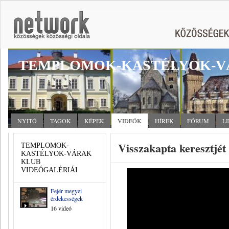
TEMPLOMOK-KASTÉLYOK-V
NYITÓ
TAGOK
KÉPEK
VIDEÓK
HÍREK
FÓRUM
L
Visszakapta keresztjé
TEMPLOMOK-
KASTÉLYOK-VÁRAK
KLUB
VIDEÓGALÉRIÁI
Fejér megyei
érdekességek
16 videó