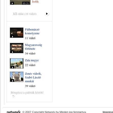
Jedlik
05:21
1/2
oldal (16 videó)
Fülbemászó
komolyzene
11 videó
Magyarország
története
34 videó
Zala megye
22 videó
Zenés videók,
Szabó László
munkái
39 videó
Böngéssz a galériák között!
© 2007 Copyright Network.hu Minden jog fenntartva.
Impres