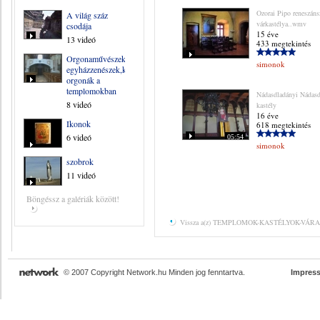
Ozorai Pipo reneszáns
A világ száz
várkastélya..wmv
csodája
15 éve
13 videó
433 megtekintés
Orgonaművészek,
simonok
egyházzenészek,kántorok,
orgonák a
templomokban
Nádasdladányi Nádas
8 videó
kastély
16 éve
Ikonok
618 megtekintés
6 videó
05:54
simonok
szobrok
11 videó
Böngéssz a galériák között!
Vissza a(z) TEMPLOMOK-KASTÉLYOK-VÁRAK K
© 2007 Copyright Network.hu Minden jog fenntartva.
Impres