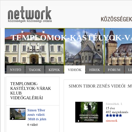
TEMPLOMOK-KASTÉLYOK-V
NYITÓ
TAGOK
KÉPEK
VIDEÓK
HÍREK
FÓRUM
L
TEMPLOMOK-
SIMON TIBOR ZENÉS VIDEÓI :M
KASTÉLYOK-VÁRAK
KLUB
VIDEÓGALÉRIÁI
Síremlékek. I.
15 éve
Simon Tibor
402 megtekintés
zenés videói
:Múlt és jelen
simonok
6 videó