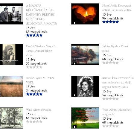
A MAGYAR
József Attila Kopogtatás
KÖLTÉSZET NAPJA -
nélkül Latinovits Zoltán
15 éve
KARINTHY FRIGYES -
96 megtekintés
MÉNÉ,TEKEL
(ELMONDJA A KÖLTŐ)
15 éve
83 megtekintés
Csoóri Sándor - Varga B.
Juhász Gyula - Tiszai
Tamás: Anyám fekete
csönd
15 éve
rózsa
68 megtekintés
15 éve
55 megtekintés
Juhász Gyula-MILYEN
Ruttkai Èva-Szerelem? Èn
VOLT.
nem tudom mi ez, de jó
15 éve
nagyon-Juhász Gyula
54 megtekintés
15 éve
54 megtekintés
Wass Albert életrajza
Wass Albert: Magányos
15 éve
magyar fa
68 megtekintés
15 éve
68 megtekintés