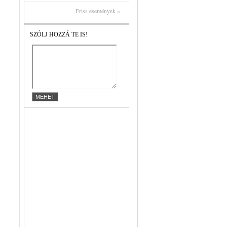
Friss események »
SZÓLJ HOZZÁ TE IS!