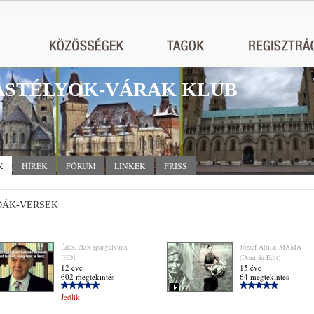
STÉLYOK-VÁRAK KLUB
K
HÍREK
FÓRUM
LINKEK
FRISS
ÁK-VERSEK
Édes, ékes apanyelvünk
József Attila: MAMA
[HD]
(Domján Edit)
12 éve
15 éve
602 megtekintés
64 megtekintés
Jedlik