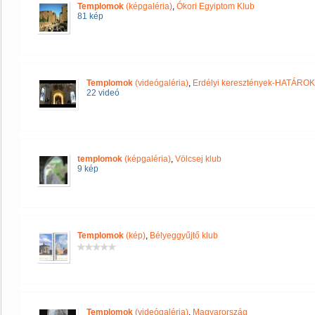
Templomok
(képgaléria)
,
Ókori Egyiptom Klub
81 kép
Templomok
(videógaléria)
,
Erdélyi keresztények-HATÁRO
22 videó
templomok
(képgaléria)
,
Völcsej klub
9 kép
Templomok
(kép)
,
Bélyeggyűjtő klub
Templomok
(videógaléria)
,
Magyarország