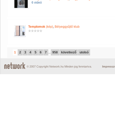
6 videó
Templomok
(kép)
,
Bélyeggyűjtő klub
1
2
3
4
5
6
7
...
958
következő
utolsó
© 2007 Copyright Network.hu Minden jog fenntartva.
Impress