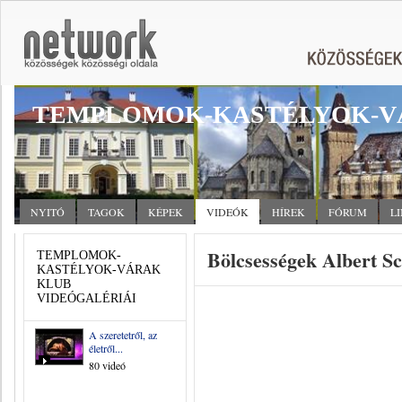
TEMPLOMOK-KASTÉLYOK-V
NYITÓ
TAGOK
KÉPEK
VIDEÓK
HÍREK
FÓRUM
L
Bölcsességek Albert Sc
TEMPLOMOK-
KASTÉLYOK-VÁRAK
KLUB
VIDEÓGALÉRIÁI
A szeretetről, az
életről...
80 videó