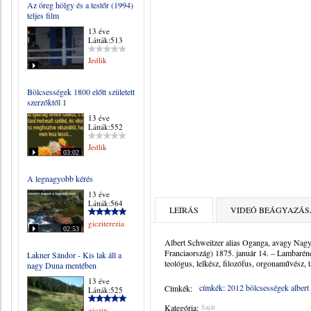
Az öreg hölgy és a testőr (1994)
teljes film
13 éve
Látták:513
Jedlik
Bölcsességek 1800 előtt született
szerzőktől 1
13 éve
Látták:552
Jedlik
03:02
A legnagyobb kérés
13 éve
Látták:564
LEÍRÁS
VIDEÓ BEÁGYAZÁS
gicziterezia
02:53
Albert Schweitzer alias Oganga, avagy Nag
Franciaország) 1875. január 14. – Lambaréne
Lakner Sándor - Kis lak áll a
teológus, lelkész, filozófus, orgonaművész, t
nagy Duna mentében
13 éve
címkék: 2012 bölcsességek albert s
Címkék:
Látták:525
Kategória:
Saját
giczip