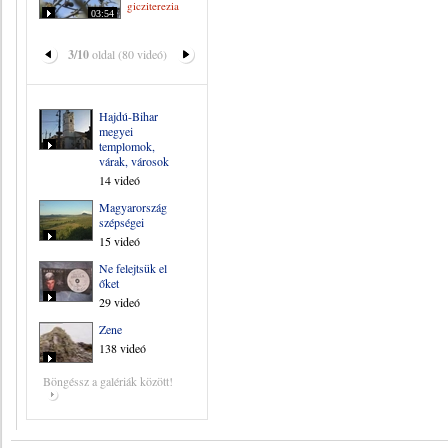
gicziterezia
03:54
3/10
oldal (80 videó)
Hajdú-Bihar
megyei
templomok,
várak, városok
14 videó
Magyarország
szépségei
15 videó
Ne felejtsük el
őket
29 videó
Zene
138 videó
Böngéssz a galériák között!