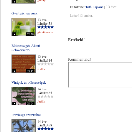
Feltöltötte:
Tóth Lajosné
|
13 éve
Gyertyák vagyunk
Látta 613 ember.
13 éve
Látták:458
gicziterezia
02:56
Értékeld!
Bölcsességek Albert
Schweitzertől
13 éve
Kommentáld!
Látták:614
Jedlik
03:41
Virágok és bölcsességek
14 éve
Látták:485
Jedlik
05:04
Pótvizsga szeretetből
14 éve
Látták:458